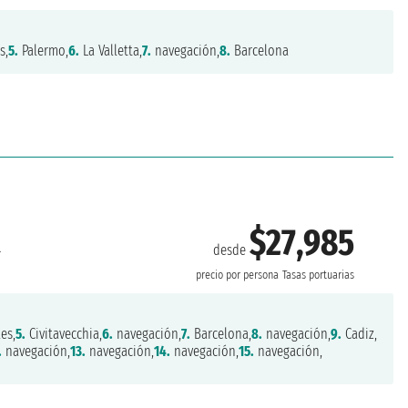
s,
5.
Palermo,
6.
La Valletta,
7.
navegación,
8.
Barcelona
$27,985
desde
r
precio por persona
Tasas portuarias
es,
5.
Civitavecchia,
6.
navegación,
7.
Barcelona,
8.
navegación,
9.
Cadiz,
.
navegación,
13.
navegación,
14.
navegación,
15.
navegación,