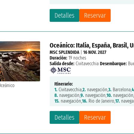
Detalles
Reservar
Oceánico: Italia, España, Brasil,
MSC SPLENDIDA
|
16 NOV. 2027
Duración:
19 noches
Salida desde:
Civitavecchia
Desembarque:
Bue
Itinerario:
1.
Civitavecchia,
2.
navegación,
3.
Barcelona,
4
8.
navegación,
9.
navegación,
10.
navegación
15.
navegación,
16.
Rio de Janeiro,
17.
navega
Detalles
Reservar