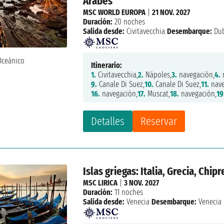
Arabes
MSC WORLD EUROPA
|
21 NOV. 2027
Duración:
20 noches
Salida desde:
Civitavecchia
Desembarque:
Dub
Itinerario:
1.
Civitavecchia,
2.
Nápoles,
3.
navegación,
4.
9.
Canale Di Suez,
10.
Canale Di Suez,
11.
nave
16.
navegación,
17.
Muscat,
18.
navegación,
19
Detalles
Reservar
Islas griegas: Italia, Grecia, Chipr
MSC LIRICA
|
3 NOV. 2027
Duración:
11 noches
Salida desde:
Venecia
Desembarque:
Venecia