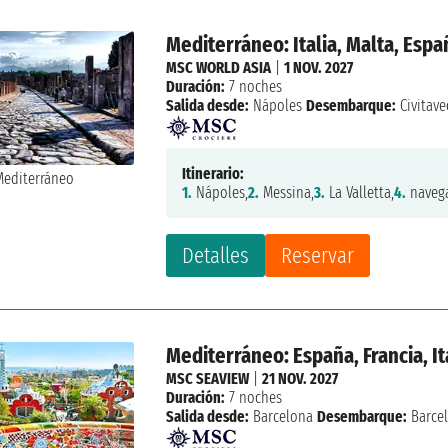
Mediterráneo: Italia, Malta, Espa
MSC WORLD ASIA
|
1 NOV. 2027
Duración:
7 noches
Salida desde:
Nápoles
Desembarque:
Civitave
Itinerario:
1.
Nápoles,
2.
Messina,
3.
La Valletta,
4.
navega
Detalles
Reservar
Mediterráneo: España, Francia, It
MSC SEAVIEW
|
21 NOV. 2027
Duración:
7 noches
Salida desde:
Barcelona
Desembarque:
Barce