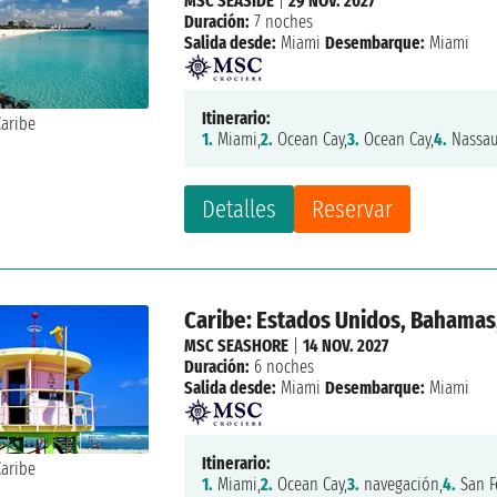
MSC SEASIDE
|
29 NOV. 2027
Duración:
7 noches
Salida desde:
Miami
Desembarque:
Miami
Itinerario:
1.
Miami,
2.
Ocean Cay,
3.
Ocean Cay,
4.
Nassau
Detalles
Reservar
Caribe: Estados Unidos, Bahamas
MSC SEASHORE
|
14 NOV. 2027
Duración:
6 noches
Salida desde:
Miami
Desembarque:
Miami
Itinerario:
1.
Miami,
2.
Ocean Cay,
3.
navegación,
4.
San F