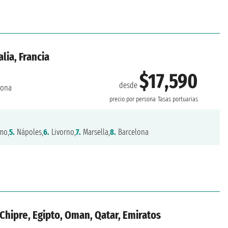
lia, Francia
$17,590
desde
lona
precio por persona
Tasas portuarias
mo,
5.
Nápoles,
6.
Livorno,
7.
Marsella,
8.
Barcelona
, Chipre, Egipto, Oman, Qatar, Emiratos