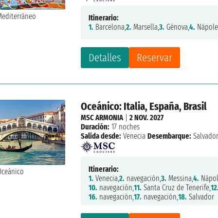
Itinerario:
1.
Barcelona,
2.
Marsella,
3.
Génova,
4.
Nápole
Detalles
Reservar
Oceánico: Italia, España, Brasil
MSC ARMONIA
|
2 NOV. 2027
Duración:
17 noches
Salida desde:
Venecia
Desembarque:
Salvado
Itinerario:
1.
Venecia,
2.
navegación,
3.
Messina,
4.
Nápol
10.
navegación,
11.
Santa Cruz de Tenerife,
12
16.
navegación,
17.
navegación,
18.
Salvador