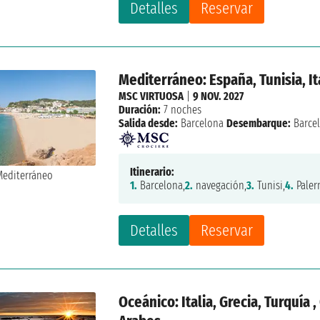
Detalles
Reservar
Mediterráneo: España, Tunisia, Ita
MSC VIRTUOSA
|
9 NOV. 2027
Duración:
7 noches
Salida desde:
Barcelona
Desembarque:
Barce
Itinerario:
1.
Barcelona,
2.
navegación,
3.
Tunisi,
4.
Paler
Detalles
Reservar
Oceánico: Italia, Grecia, Turquía 