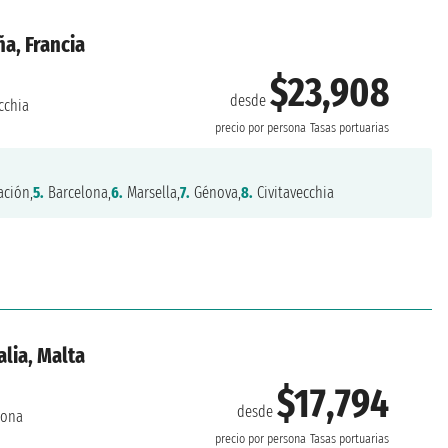
ña, Francia
$23,908
desde
cchia
precio por persona
Tasas portuarias
ción,
5.
Barcelona,
6.
Marsella,
7.
Génova,
8.
Civitavecchia
alia, Malta
$17,794
desde
lona
precio por persona
Tasas portuarias