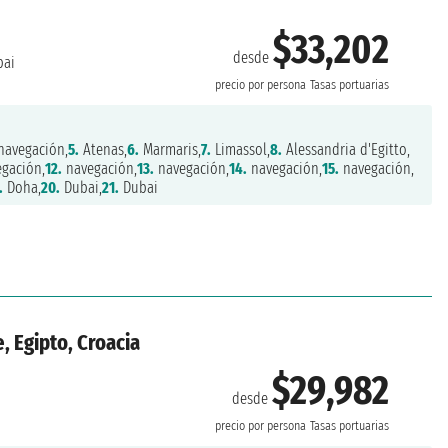
$33,202
desde
ai
precio por persona
Tasas portuarias
navegación,
5.
Atenas,
6.
Marmaris,
7.
Limassol,
8.
Alessandria d'Egitto,
gación,
12.
navegación,
13.
navegación,
14.
navegación,
15.
navegación,
.
Doha,
20.
Dubai,
21.
Dubai
e, Egipto, Croacia
$29,982
desde
precio por persona
Tasas portuarias