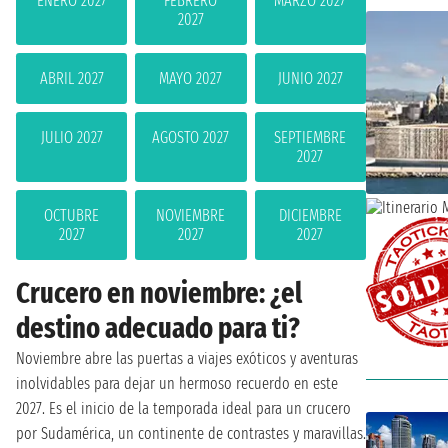
ENERO 2027
FEBRERO
MARZO 2027
2027
ABRIL 2027
MAYO 2027
JUNIO 2027
JULIO 2027
AGOSTO 2027
SEPTIEMBRE
2027
OCTUBRE
NOVIEMBRE
DICIEMBRE
2027
2027
2027
Crucero en noviembre: ¿el
destino adecuado para ti?
Noviembre abre las puertas a viajes exóticos y aventuras
inolvidables para dejar un hermoso recuerdo en este
2027. Es el inicio de la temporada ideal para un crucero
por Sudamérica, un continente de contrastes y maravillas.