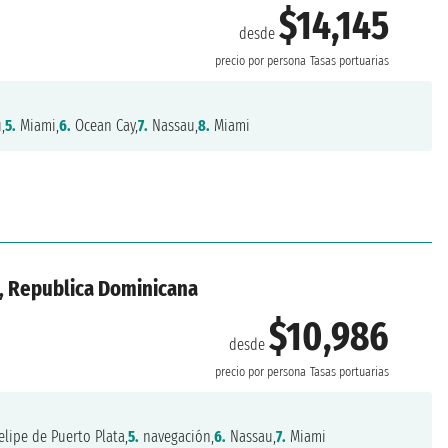
$14,145
desde
precio por persona
Tasas portuarias
,
5.
Miami,
6.
Ocean Cay,
7.
Nassau,
8.
Miami
, Republica Dominicana
$10,986
desde
precio por persona
Tasas portuarias
elipe de Puerto Plata,
5.
navegación,
6.
Nassau,
7.
Miami