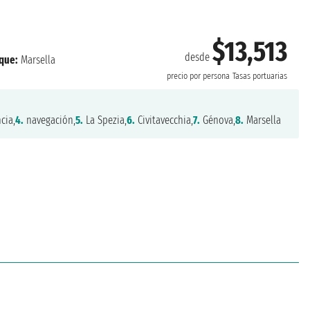
$13,513
desde
que:
Marsella
precio por persona
Tasas portuarias
cia,
4.
navegación,
5.
La Spezia,
6.
Civitavecchia,
7.
Génova,
8.
Marsella