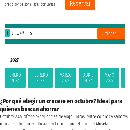
Reservar
precio por persona
Tasas portuarias
1
2
..149
Ordenar
2027
ENERO
FEBRERO
MARZO
ABRIL
MAYO
JU
2027
2027
2027
2027
2027
2
¿Por qué elegir un crucero en octubre? Ideal para
quienes buscan ahorrar
Octubre 2027 ofrece experiencias de viaje únicas, entre colores y sabores
otoñales. Un crucero fluvial en Europa, por el Rin o el Mosela en