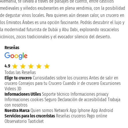
Alemania, te llevará a través de paisajes de cuento, entre castillos
medievales y viñedos exuberantes en plena vendimia, con la posibilidad
de degustar vinos locales. Para quienes aún desean calor, un crucero en
los Emiratos Árabes es una opción fascinante. Podrás descubrir el lujo y
la modernidad futurista de Dubái y Abu Dabi, explorando rascacielos
icónicos, zocos tradicionales y el evocador silencio del desierto.
Reseñas
4.9
Todas las Reseñas
Elige tu crucero
Curiosidades sobre los cruceros
Antes de salir en
crucero
Consejos para tu Crucero
Cuando ir de crucero
Excursiones
Videos 3D
Informaciones Utiles
Soporte técnico
Informaciones privacy
Informaciones cookies
Seguro
Declaración de accesibilidad
Trabaja
con nosotros
Nuestra Marca
Quien somos
Network
App Iphone
App Android
Servicios para los cruceristas
Reseñas cruceros
Pago online
Observatorio Taoticket