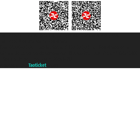
Taoticket S.r.l. Via Brigata Liguria, 3/21 16121 Genova ©2007/2026 -
Taoticket ® es una Marca Registrada
P.Iva 06206400720 - Capital Social € 100.000,00 i.v. - Registrado en la
Cámara de Comercio de Génova con REA 433093. - Aut. Prov. n° 6167/131601
- Seguro Unipol - polizza n. 206484182
A portal of the
Taoticket
group