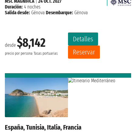
MSC MAGNIFICA
|
24 OCT. 2027
Duración:
4 noches
Salida desde:
Génova
Desembarque:
Génova
Detalles
$8,142
desde
Reservar
precio por persona
Tasas portuarias
España, Tunisia, Italia, Francia