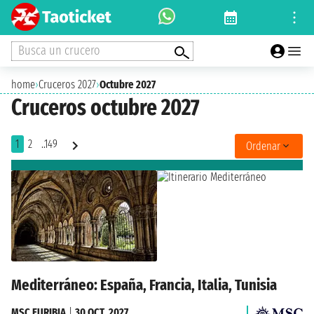
Busca un crucero
home
›
Cruceros 2027
›
Octubre 2027
Cruceros octubre 2027
1
2
..149
Ordenar
Mediterráneo: España, Francia, Italia, Tunisia
MSC EURIBIA
|
30 OCT. 2027