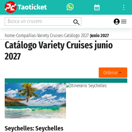
Busca un crucero
home
›
Compañías
›
Variety Cruises
›
Catálogo 2027
›
Junio 2027
Catálogo Variety Cruises junio
2027
Ordenar
Seychelles: Seychelles