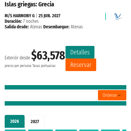
Islas griegas: Grecia
M/S HARMONY G
|
25 JUN. 2027
Duración:
7 noches
Salida desde:
Atenas
Desembarque:
Atenas
Detalles
$63,578
Exteriór desde
Reservar
precio por persona
Tasas portuarias
Ordenar
2026
2027