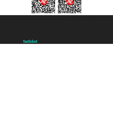
Taoticket S.r.l. Via Brigata Liguria, 3/21 16121 Genova ©2007/2026 -
Taoticket ® es una Marca Registrada
P.Iva 06206400720 - Capital Social € 100.000,00 i.v. - Registrado en la
Cámara de Comercio de Génova con REA 433093. - Aut. Prov. n° 6167/131601
- Seguro Unipol - polizza n. 206484182
A portal of the
Taoticket
group