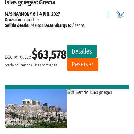
Islas griegas: Grecia
M/S HARMONY G
|
4 JUN. 2027
Duración:
7 noches
Salida desde:
Atenas
Desembarque:
Atenas
Detalles
$63,578
Exteriór desde
Reservar
precio por persona
Tasas portuarias