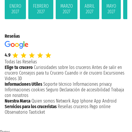
ENERO
FEBRERO
MARZO
ABRIL
MAYO
JU
2027
2027
2027
2027
2027
2
Reseñas
4.9
Todas las Reseñas
Elige tu crucero
Curiosidades sobre los cruceros
Antes de salir en
crucero
Consejos para tu Crucero
Cuando ir de crucero
Excursiones
Videos 3D
Informaciones Utiles
Soporte técnico
Informaciones privacy
Informaciones cookies
Seguro
Declaración de accesibilidad
Trabaja
con nosotros
Nuestra Marca
Quien somos
Network
App Iphone
App Android
Servicios para los cruceristas
Reseñas cruceros
Pago online
Observatorio Taoticket