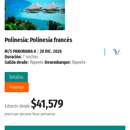
Polinesia: Polinesia francés
M/S PANORAMA II
|
28 DIC. 2026
Duración:
7 noches
Salida desde:
Papeete
Desembarque:
Papeete
Detalles
Reservar
$41,579
Exteriór desde
precio por persona
Tasas portuarias