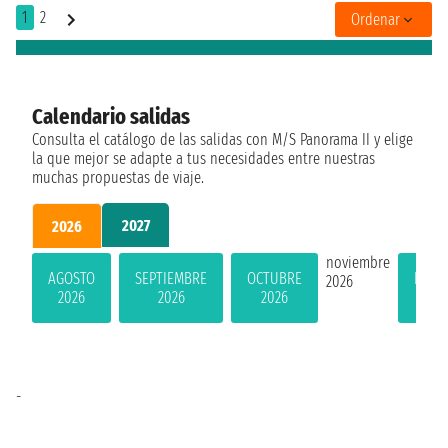
1
2
Ordenar
Calendario salidas
Consulta el catálogo de las salidas con M/S Panorama II y elige
la que mejor se adapte a tus necesidades entre nuestras
muchas propuestas de viaje.
2027
2026
noviembre
AGOSTO
SEPTIEMBRE
OCTUBRE
DICI
2026
2026
2026
2026
20
-