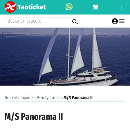
Busca un crucero
Home
›
Compañías
›
Variety Cruises
›
M/S Panorama II
M/S Panorama II