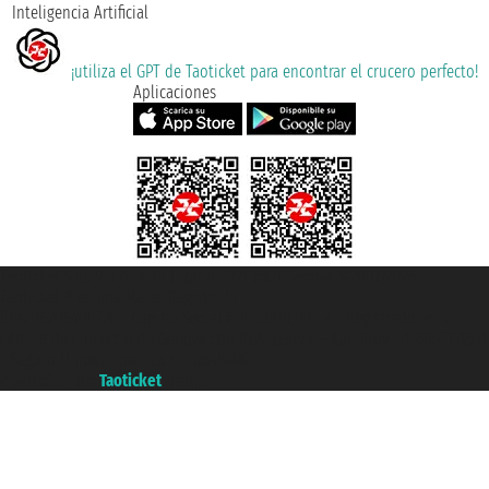
Inteligencia Artificial
¡utiliza el GPT de Taoticket para encontrar el crucero perfecto!
Aplicaciones
Taoticket S.r.l. Via Brigata Liguria, 3/21 16121 Genova ©2007/2026 -
Taoticket ® es una Marca Registrada
P.Iva 06206400720 - Capital Social € 100.000,00 i.v. - Registrado en la
Cámara de Comercio de Génova con REA 433093. - Aut. Prov. n° 6167/131601
- Seguro Unipol - polizza n. 206484182
A portal of the
Taoticket
group