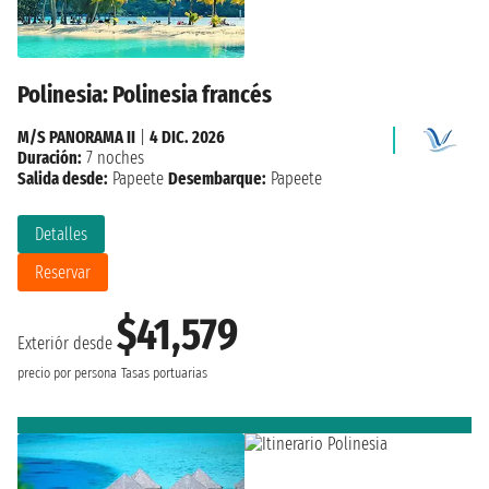
Polinesia: Polinesia francés
M/S PANORAMA II
|
4 DIC. 2026
Duración:
7 noches
Salida desde:
Papeete
Desembarque:
Papeete
Detalles
Reservar
$41,579
Exteriór desde
precio por persona
Tasas portuarias