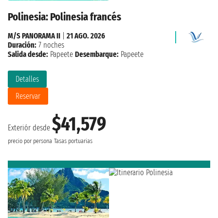
Polinesia: Polinesia francés
M/S PANORAMA II
|
21 AGO. 2026
Duración:
7 noches
Salida desde:
Papeete
Desembarque:
Papeete
Detalles
Reservar
$41,579
Exteriór desde
precio por persona
Tasas portuarias