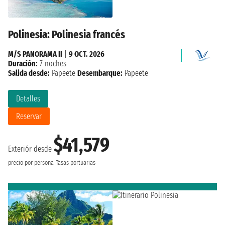
Polinesia: Polinesia francés
M/S PANORAMA II
|
9 OCT. 2026
Duración:
7 noches
Salida desde:
Papeete
Desembarque:
Papeete
Detalles
Reservar
$41,579
Exteriór desde
precio por persona
Tasas portuarias