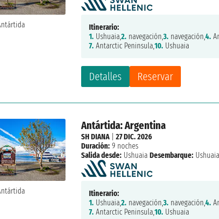
Itinerario:
1.
Ushuaia,
2.
navegación,
3.
navegación,
4.
An
7.
Antarctic Peninsula,
10.
Ushuaia
Detalles
Reservar
Antártida: Argentina
SH DIANA
|
27 DIC. 2026
Duración:
9 noches
Salida desde:
Ushuaia
Desembarque:
Ushuai
Itinerario:
1.
Ushuaia,
2.
navegación,
3.
navegación,
4.
An
7.
Antarctic Peninsula,
10.
Ushuaia