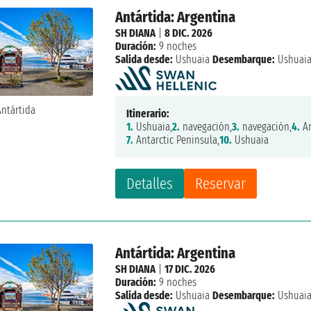
Antártida: Argentina
SH DIANA
|
8 DIC. 2026
Duración:
9 noches
Salida desde:
Ushuaia
Desembarque:
Ushuai
Itinerario:
1.
Ushuaia,
2.
navegación,
3.
navegación,
4.
An
7.
Antarctic Peninsula,
10.
Ushuaia
Detalles
Reservar
Antártida: Argentina
SH DIANA
|
17 DIC. 2026
Duración:
9 noches
Salida desde:
Ushuaia
Desembarque:
Ushuai