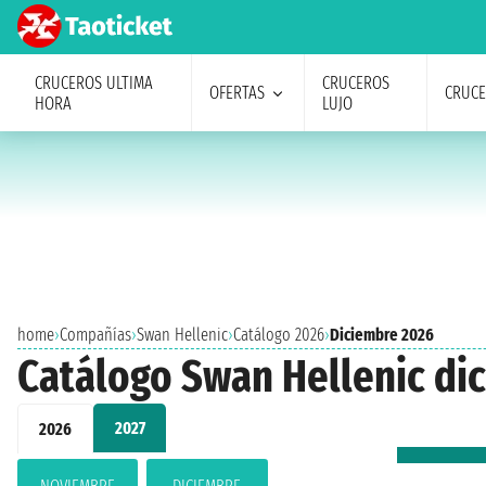
CRUCEROS ULTIMA
CRUCEROS
OFERTAS
CRUC
HORA
LUJO
home
›
Compañías
›
Swan Hellenic
›
Catálogo 2026
›
Diciembre 2026
Catálogo Swan Hellenic di
2027
2026