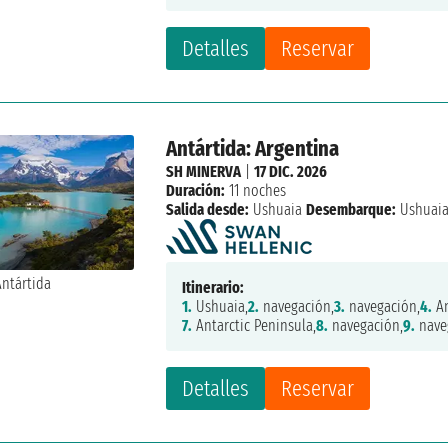
Detalles
Reservar
Antártida: Argentina
SH MINERVA
|
17 DIC. 2026
Duración:
11 noches
Salida desde:
Ushuaia
Desembarque:
Ushuai
Itinerario:
1.
Ushuaia,
2.
navegación,
3.
navegación,
4.
An
7.
Antarctic Peninsula,
8.
navegación,
9.
nave
Detalles
Reservar