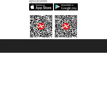
Aplicaciones
et ® es una Marca Registrada
mara de Comercio de Génova con REA 433093. - Aut. Prov. n° 6167/131601 - Se