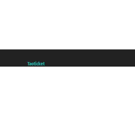
Taoticket S.r.l. Via Brigata Liguria, 3/21 16121 Genova ©2007/2026 - Taotick
P.Iva 06206400720 - Capital Social € 100.000,00 i.v. - Registrado en la Cá
A portal of the
Taoticket
group