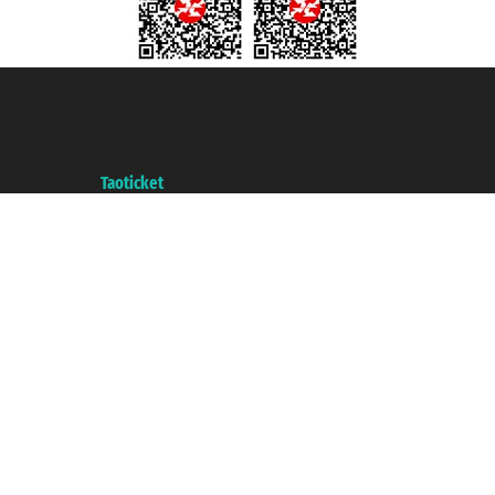
Taoticket S.r.l. Via Brigata Liguria, 3/21 16121 Genova ©2007/2026 -
Taoticket ® es una Marca Registrada
P.Iva 06206400720 - Capital Social € 100.000,00 i.v. - Registrado en la
Cámara de Comercio de Génova con REA 433093. - Aut. Prov. n° 6167/131601
- Seguro Unipol - polizza n. 206484182
A portal of the
Taoticket
group