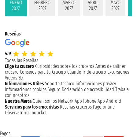
ENERO
FEBRERO
MARZO
ABRIL
MAYO
JU
2027
2027
2027
2027
2027
2
Reseñas
4.9
Todas las Reseñas
Elige tu crucero
Curiosidades sobre los cruceros
Antes de salir en
crucero
Consejos para tu Crucero
Cuando ir de crucero
Excursiones
Videos 3D
Informaciones Utiles
Soporte técnico
Informaciones privacy
Informaciones cookies
Seguro
Declaración de accesibilidad
Trabaja
con nosotros
Nuestra Marca
Quien somos
Network
App Iphone
App Android
Servicios para los cruceristas
Reseñas cruceros
Pago online
Observatorio Taoticket
Pagos