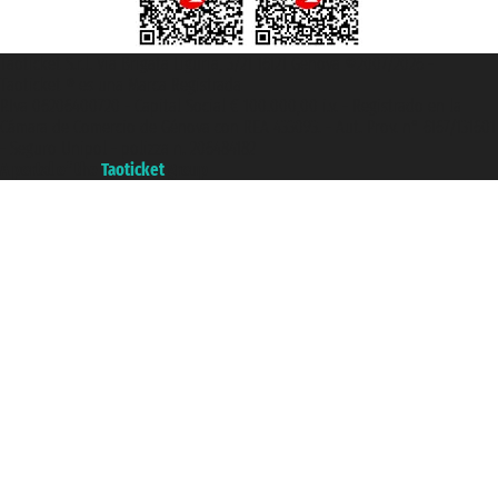
Taoticket S.r.l. Via Brigata Liguria, 3/21 16121 Genova ©2007/2026 -
Taoticket ® es una Marca Registrada
P.Iva 06206400720 - Capital Social € 100.000,00 i.v. - Registrado en la
Cámara de Comercio de Génova con REA 433093. - Aut. Prov. n° 6167/131601
- Seguro Unipol - polizza n. 206484182
A portal of the
Taoticket
group