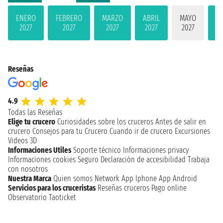
ENERO
FEBRERO
MARZO
ABRIL
MAYO
JU
2027
2027
2027
2027
2027
2
Reseñas
4.9
Todas las Reseñas
Elige tu crucero
Curiosidades sobre los cruceros
Antes de salir en
crucero
Consejos para tu Crucero
Cuando ir de crucero
Excursiones
Videos 3D
Informaciones Utiles
Soporte técnico
Informaciones privacy
Informaciones cookies
Seguro
Declaración de accesibilidad
Trabaja
con nosotros
Nuestra Marca
Quien somos
Network
App Iphone
App Android
Servicios para los cruceristas
Reseñas cruceros
Pago online
Observatorio Taoticket