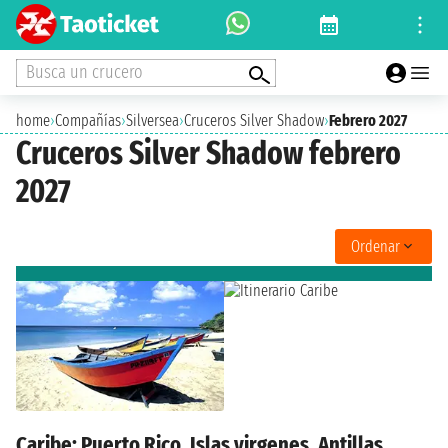
Busca un crucero
home
›
Compañías
›
Silversea
›
Cruceros Silver Shadow
›
Febrero 2027
Cruceros Silver Shadow febrero
2027
Ordenar
Caribe: Puerto Rico, Islas virgenes, Antillas