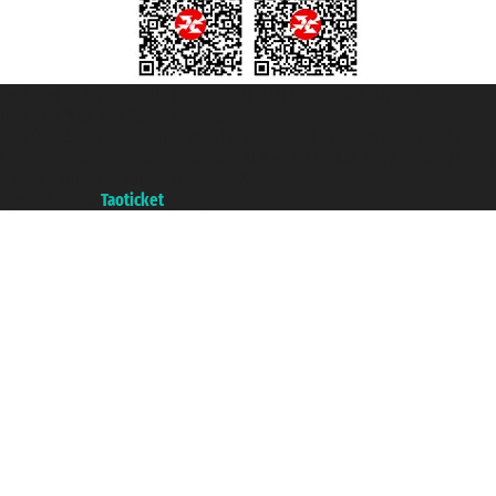
Taoticket S.r.l. Via Brigata Liguria, 3/21 16121 Genova ©2007/2026 -
Taoticket ® es una Marca Registrada
P.Iva 06206400720 - Capital Social € 100.000,00 i.v. - Registrado en la
Cámara de Comercio de Génova con REA 433093. - Aut. Prov. n° 6167/131601
- Seguro Unipol - polizza n. 206484182
A portal of the
Taoticket
group