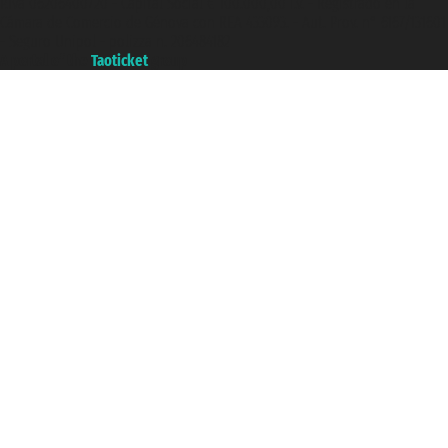
P.Iva 06206400720 - Capital Social € 100.000,00 i.v. - Registrado en la
Cámara de Comercio de Génova con REA 433093. - Aut. Prov. n° 6167/131601
- Seguro Unipol - polizza n. 206484182
A portal of the
Taoticket
group