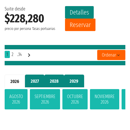
Suite desde
Detalles
$228,280
Reservar
precio por persona
Tasas portuarias
1
2
..14
Ordenar
2027
2028
2029
2026
AGOSTO
SEPTIEMBRE
OCTUBRE
NOVIEMBRE
D
2026
2026
2026
2026