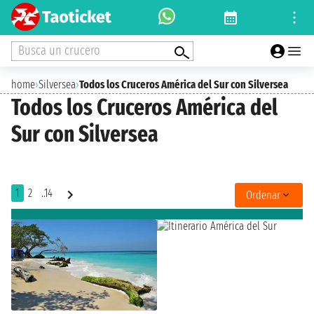
Busca un crucero
home
›
Silversea
›
Todos los Cruceros América del Sur con Silversea
Todos los Cruceros América del
Sur con Silversea
1
2
..14
Ordenar