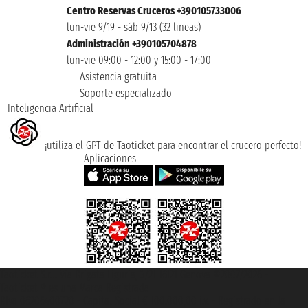
Centro Reservas Cruceros +390105733006
lun-vie 9/19 - sáb 9/13 (32 lineas)
Administración +390105704878
lun-vie 09:00 - 12:00 y 15:00 - 17:00
Asistencia gratuita
Soporte especializado
Inteligencia Artificial
¡utiliza el GPT de Taoticket para encontrar el crucero perfecto!
Aplicaciones
Taoticket S.r.l. Via Brigata Liguria, 3/21 16121 Genova ©2007/2026 -
Taoticket ® es una Marca Registrada
P.Iva 06206400720 - Capital Social € 100.000,00 i.v. - Registrado en la