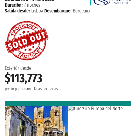
Duración:
7 noches
Salida desde:
Lisboa
Desembarque:
Bordeaux
Exteriór desde
$113,773
precio por persona
Tasas portuarias