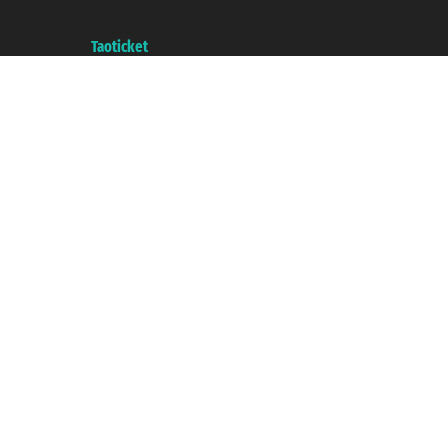
Cámara de Comercio de Génova con REA 433093. - Aut. Prov. n° 6167/131601
- Seguro Unipol - polizza n. 206484182
A portal of the
Taoticket
group