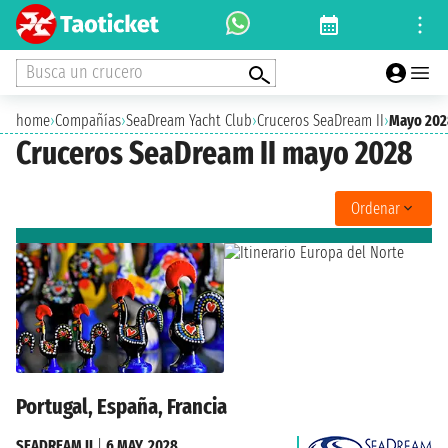
Busca un crucero
home
›
Compañías
›
SeaDream Yacht Club
›
Cruceros SeaDream II
›
Mayo 202
Cruceros SeaDream II mayo 2028
Ordenar
Portugal, España, Francia
SEADREAM II
|
6 MAY. 2028