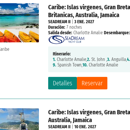
Caribe: Islas virgenes, Gran Breta
Britanicas, Australia, Jamaica
SEADREAM II
|
3 ENE. 2027
Duración:
7 noches
Salida desde:
Charlotte Amalie
Desembarque
Itinerario:
1.
Charlotte Amalie,
2.
St. John ,
3.
Anguilla,
4
9.
Spanish Town,
10.
Charlotte Amalie
Detalles
Reservar
Caribe: Islas virgenes, Gran Breta
Australia, Jamaica
SEADREAM II
|
10 ENE. 2027