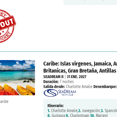
Caribe: Islas virgenes, Jamaica, 
Britanicas, Gran Bretaña, Antilla
SEADREAM II
|
31 ENE. 2027
Duración:
7 noches
Salida desde:
Charlotte Amalie
Desembarque
Itinerario:
1.
Charlotte Amalie,
2.
navegación,
3.
Spanish
8.
Gustavia,
9.
Charlestown,
10.
Marigot