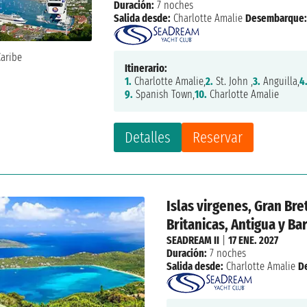
Duración:
7 noches
Salida desde:
Charlotte Amalie
Desembarque
Itinerario:
1.
Charlotte Amalie,
2.
St. John ,
3.
Anguilla,
4
9.
Spanish Town,
10.
Charlotte Amalie
Detalles
Reservar
Islas virgenes, Gran Bre
Britanicas, Antigua y Ba
SEADREAM II
|
17 ENE. 2027
Duración:
7 noches
Salida desde:
Charlotte Amalie
D