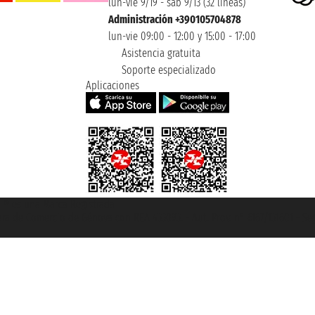
lun-vie 9/19 - sáb 9/13 (32 lineas)
Administración +390105704878
lun-vie 09:00 - 12:00 y 15:00 - 17:00
Asistencia gratuita
Soporte especializado
Aplicaciones
et ® es una Marca Registrada
mara de Comercio de Génova con REA 433093. - Aut. Prov. n° 6167/131601 - Se