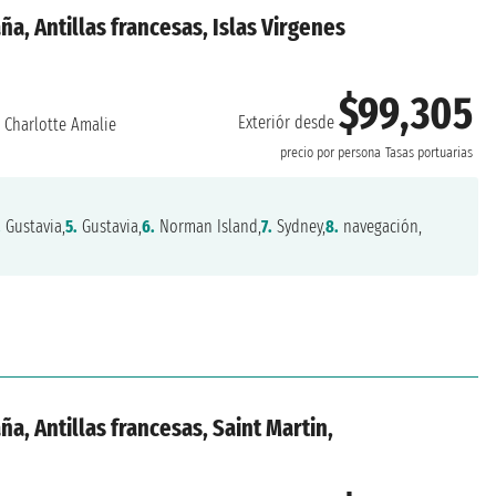
ña, Antillas francesas, Islas Virgenes
$99,305
Exteriór desde
:
Charlotte Amalie
precio por persona
Tasas portuarias
.
Gustavia,
5.
Gustavia,
6.
Norman Island,
7.
Sydney,
8.
navegación,
ña, Antillas francesas, Saint Martin,