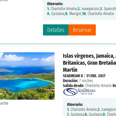
Itinerario:
1.
Charlotte Amalie,
2.
navegación,
3.
Spanish
8.
Gustavia,
9.
Marigot,
10.
Charlotte Amalie
Detalles
Reservar
Islas virgenes, Jamaica,
Britanicas, Gran Bretaña
Martin
SEADREAM II
|
31 ENE. 2027
Duración:
7 noches
Salida desde:
Charlotte Amalie
D
Itinerario:
1.
Charlotte Amalie,
2.
navegaci
7.
Gustavia,
8.
Gustavia,
9.
Charl