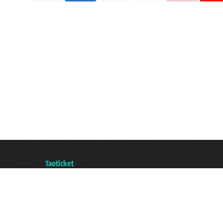
Taoticket S.r.l. Via Brigata Liguria, 3/21 16121 Genova ©2007/2026 - Taotick
P.Iva 06206400720 - Capital Social € 100.000,00 i.v. - Registrado en la Cá
A portal of the
Taoticket
group