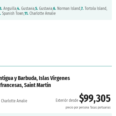
3.
Anguilla,
4.
Gustavia,
5.
Gustavia,
6.
Norman Island,
7.
Tortola Island,
.
Spanish Town,
11.
Charlotte Amalie
Antigua y Barbuda, Islas Virgenes
 francesas, Saint Martin
$99,305
Exteriór desde
:
Charlotte Amalie
precio por persona
Tasas portuarias