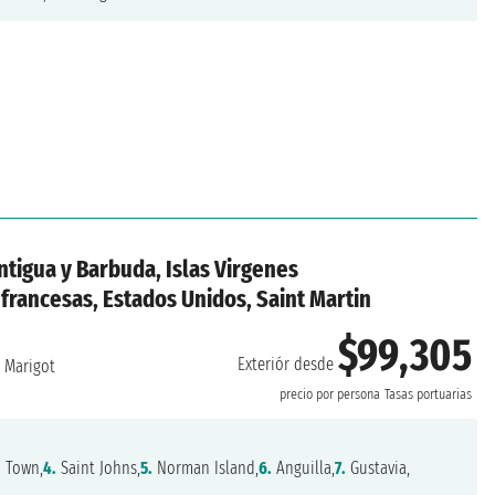
Antigua y Barbuda, Islas Virgenes
s francesas, Estados Unidos, Saint Martin
$99,305
Exteriór desde
:
Marigot
precio por persona
Tasas portuarias
 Town,
4.
Saint Johns,
5.
Norman Island,
6.
Anguilla,
7.
Gustavia,