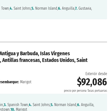
 Town,
4.
Saint Johns,
5.
Norman Island,
6.
Anguilla,
7.
Gustavia,
 Antigua y Barbuda, Islas Virgenes
, Antillas francesas, Estados Unidos, Saint
Exteriór desde
$92,086
esembarque:
Marigot
precio por persona
Tasas portuarias
ón,
3.
Spanish Town,
4.
Saint Johns,
5.
Norman Island,
6.
Anguilla,
estown,
10.
Marigot