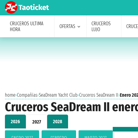
CRUCEROS ULTIMA
CRUCEROS
OFERTAS
CRUC
HORA
LUJO
home
›
Compañías
›
SeaDream Yacht Club
›
Cruceros SeaDream II
›
Enero 20
Cruceros SeaDream II ener
2026
2028
2027