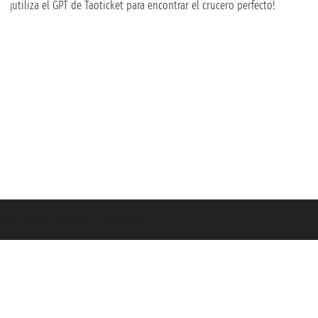
¡utiliza el GPT de Taoticket para encontrar el crucero perfecto!
guro Unipol - polizza n. 206484182