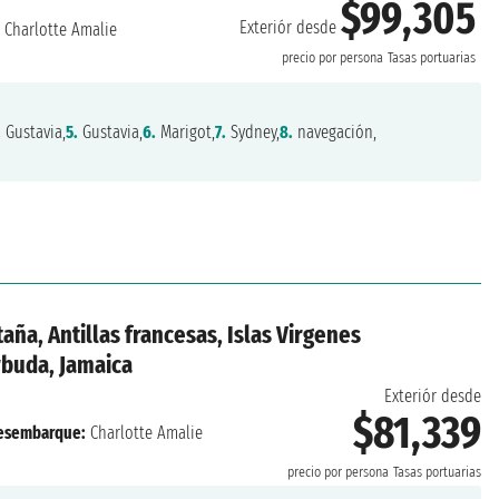
$99,305
Exteriór desde
:
Charlotte Amalie
precio por persona
Tasas portuarias
.
Gustavia,
5.
Gustavia,
6.
Marigot,
7.
Sydney,
8.
navegación,
taña, Antillas francesas, Islas Virgenes
rbuda, Jamaica
Exteriór desde
$81,339
esembarque:
Charlotte Amalie
precio por persona
Tasas portuarias