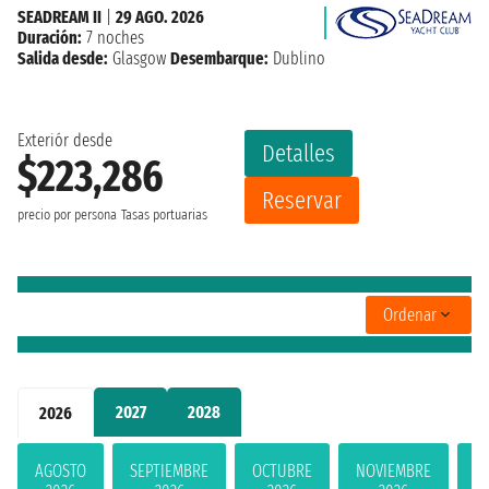
SEADREAM II
|
29 AGO. 2026
Duración:
7 noches
Salida desde:
Glasgow
Desembarque:
Dublino
Exteriór desde
Detalles
$223,286
Reservar
precio por persona
Tasas portuarias
Ordenar
2027
2028
2026
AGOSTO
SEPTIEMBRE
OCTUBRE
NOVIEMBRE
D