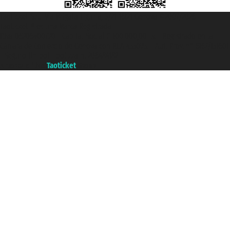
Taoticket S.r.l. Via Brigata Liguria, 3/21 16121 Genova ©2007/2026 -
Taoticket ® es una Marca Registrada
P.Iva 06206400720 - Capital Social € 100.000,00 i.v. - Registrado en la
Cámara de Comercio de Génova con REA 433093. - Aut. Prov. n° 6167/131601
- Seguro Unipol - polizza n. 206484182
A portal of the
Taoticket
group