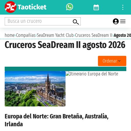
Busca un crucero
home
›
Compañías
›
SeaDream Yacht Club
›
Cruceros SeaDream II
›
Agosto 2
Cruceros SeaDream II agosto 2026
Ordenar
Europa del Norte: Gran Bretaña, Australia,
Irlanda