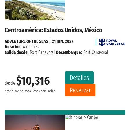
Centroamérica: Estados Unidos, México
ADVENTURE OF THE SEAS
|
21 JUN. 2027
Duración:
4 noches
Salida desde:
Port Canaveral
Desembarque:
Port Canaveral
Detalles
$10,316
desde
Reservar
precio por persona
Tasas portuarias