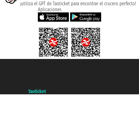
¡utiliza el GPT de Taoticket para encontrar el crucero perfecto!
Aplicaciones
Taoticket S.r.l. Via Brigata Liguria, 3/21 16121 Genova ©2007/2026 -
Taoticket ® es una Marca Registrada
P.Iva 06206400720 - Capital Social € 100.000,00 i.v. - Registrado en la
Cámara de Comercio de Génova con REA 433093. - Aut. Prov. n° 6167/131601
- Seguro Unipol - polizza n. 206484182
A portal of the
Taoticket
group