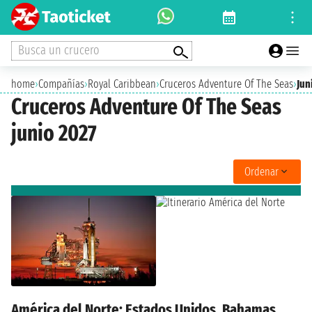
Busca un crucero
home
›
Compañías
›
Royal Caribbean
›
Cruceros Adventure Of The Seas
›
Jun
Cruceros Adventure Of The Seas
junio 2027
Ordenar
América del Norte: Estados Unidos, Bahamas,