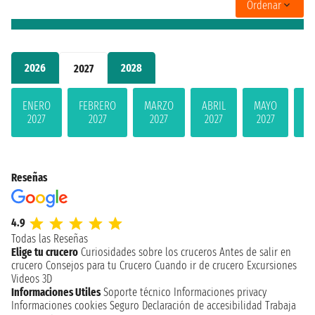
Ordenar
2026
2028
2027
ENERO
FEBRERO
MARZO
ABRIL
MAYO
JU
2027
2027
2027
2027
2027
2
Reseñas
4.9
Todas las Reseñas
Elige tu crucero
Curiosidades sobre los cruceros
Antes de salir en
crucero
Consejos para tu Crucero
Cuando ir de crucero
Excursiones
Videos 3D
Informaciones Utiles
Soporte técnico
Informaciones privacy
Informaciones cookies
Seguro
Declaración de accesibilidad
Trabaja