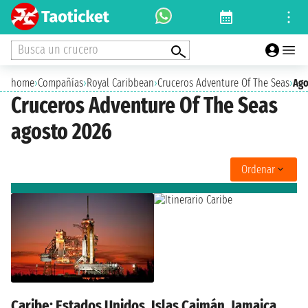
Busca un crucero
home
›
Compañías
›
Royal Caribbean
›
Cruceros Adventure Of The Seas
›
Ago
Cruceros Adventure Of The Seas
agosto 2026
Ordenar
Caribe: Estados Unidos, Islas Caimán, Jamaica,