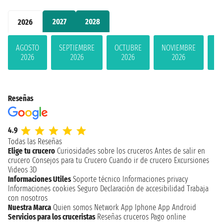
2027
2028
2026
AGOSTO
SEPTIEMBRE
OCTUBRE
NOVIEMBRE
D
2026
2026
2026
2026
Reseñas
4.9
Todas las Reseñas
Elige tu crucero
Curiosidades sobre los cruceros
Antes de salir en
crucero
Consejos para tu Crucero
Cuando ir de crucero
Excursiones
Videos 3D
Informaciones Utiles
Soporte técnico
Informaciones privacy
Informaciones cookies
Seguro
Declaración de accesibilidad
Trabaja
con nosotros
Nuestra Marca
Quien somos
Network
App Iphone
App Android
Servicios para los cruceristas
Reseñas cruceros
Pago online