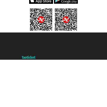
Taoticket S.r.l. Via Brigata Liguria, 3/21 16121 Genova ©2007/2026 -
Taoticket ® es una Marca Registrada
P.Iva 06206400720 - Capital Social € 100.000,00 i.v. - Registrado en la
Cámara de Comercio de Génova con REA 433093. - Aut. Prov. n° 6167/131601
- Seguro Unipol - polizza n. 206484182
A portal of the
Taoticket
group