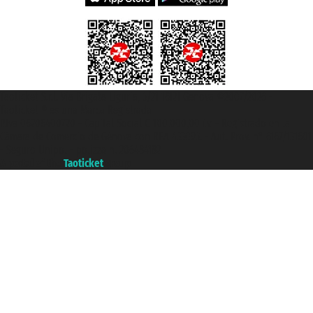
Taoticket S.r.l. Via Brigata Liguria, 3/21 16121 Genova ©2007/2026 -
Taoticket ® es una Marca Registrada
P.Iva 06206400720 - Capital Social € 100.000,00 i.v. - Registrado en la
Cámara de Comercio de Génova con REA 433093. - Aut. Prov. n° 6167/131601
- Seguro Unipol - polizza n. 206484182
A portal of the
Taoticket
group