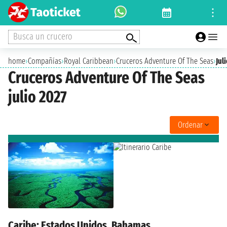
Busca un crucero
home
›
Compañías
›
Royal Caribbean
›
Cruceros Adventure Of The Seas
›
Jul
Cruceros Adventure Of The Seas
julio 2027
Ordenar
Caribe: Estados Unidos, Bahamas