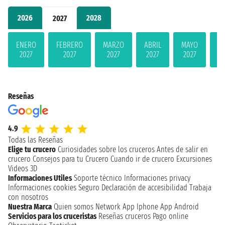
2026
2028
2027
ENERO
FEBRERO
MARZO
ABRIL
MAYO
JU
2027
2027
2027
2027
2027
2
Reseñas
4.9
Todas las Reseñas
Elige tu crucero
Curiosidades sobre los cruceros
Antes de salir en
crucero
Consejos para tu Crucero
Cuando ir de crucero
Excursiones
Videos 3D
Informaciones Utiles
Soporte técnico
Informaciones privacy
Informaciones cookies
Seguro
Declaración de accesibilidad
Trabaja
con nosotros
Nuestra Marca
Quien somos
Network
App Iphone
App Android
Servicios para los cruceristas
Reseñas cruceros
Pago online