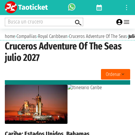
Busca un crucero
home
›
Compañías
›
Royal Caribbean
›
Cruceros Adventure Of The Seas
›
Jul
Cruceros Adventure Of The Seas
julio 2027
Ordenar
Caribe: Estados Unidos, Bahamas