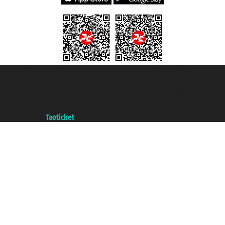
Taoticket S.r.l. Via Brigata Liguria, 3/21 16121 Genova ©2007/2026 -
Taoticket ® es una Marca Registrada
P.Iva 06206400720 - Capital Social € 100.000,00 i.v. - Registrado en la
Cámara de Comercio de Génova con REA 433093. - Aut. Prov. n° 6167/131601
- Seguro Unipol - polizza n. 206484182
A portal of the
Taoticket
group