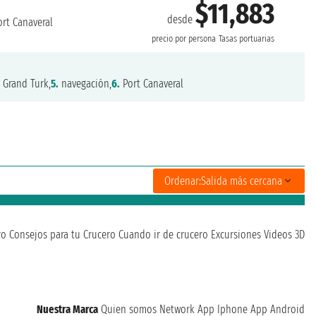
$11,883
desde
rt Canaveral
precio por persona
Tasas portuarias
.
Grand Turk,
5.
navegación,
6.
Port Canaveral
Ordenar:
Salida más cercana
ro
Consejos para tu Crucero
Cuando ir de crucero
Excursiones
Videos 3D
Nuestra Marca
Quien somos
Network
App Iphone
App Android