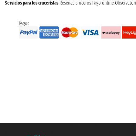
Servicios para los cruceristas
Reseñas cruceros
Pago online
Observatori
Pagos
Taoticket S.r.l. Via Brigata Liguria, 3/21 16121 Genova ©2007/2026 - Taotick
P.Iva 06206400720 - Capital Social € 100.000,00 i.v. - Registrado en la Cá