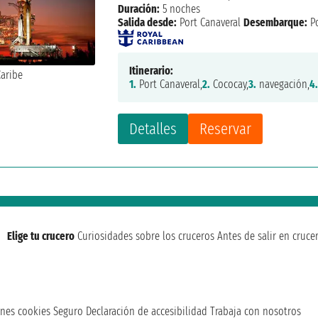
Duración:
5 noches
Salida desde:
Port Canaveral
Desembarque:
Po
Itinerario:
1.
Port Canaveral,
2.
Cococay,
3.
navegación,
4
Detalles
Reservar
Elige tu crucero
Curiosidades sobre los cruceros
Antes de salir en cruce
nes cookies
Seguro
Declaración de accesibilidad
Trabaja con nosotros