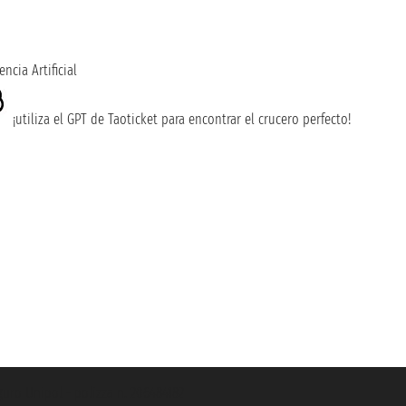
encia Artificial
¡utiliza el GPT de Taoticket para encontrar el crucero perfecto!
guro Unipol - polizza n. 206484182