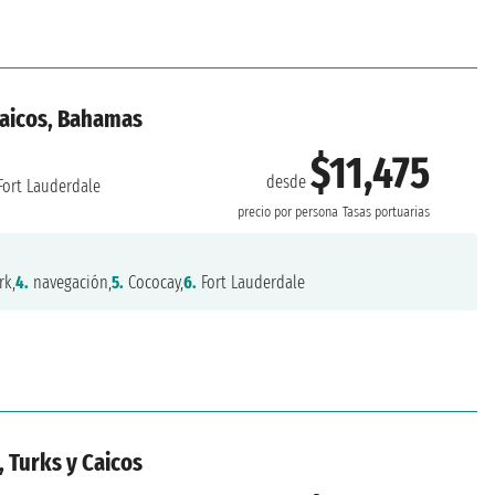
Caicos, Bahamas
$11,475
desde
Fort Lauderdale
precio por persona
Tasas portuarias
rk,
4.
navegación,
5.
Cococay,
6.
Fort Lauderdale
 Turks y Caicos