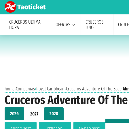
CRUCEROS ULTIMA
CRUCEROS
OFERTAS
CRUC
HORA
LUJO
home
›
Compañías
›
Royal Caribbean
›
Cruceros Adventure Of The Seas
›
Abr
Cruceros Adventure Of The 
2026
2028
2027