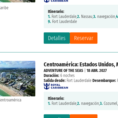
Itinerario:
1.
Fort Lauderdale,
2.
Nassau,
3.
navegación,
4
9.
Fort Lauderdale
Detalles
Reservar
Centroamérica: Estados Unidos,
ADVENTURE OF THE SEAS
|
18 ABR. 2027
Duración:
6 noches
Salida desde:
Fort Lauderdale
Desembarque:
Itinerario:
1.
Fort Lauderdale,
2.
navegación,
3.
Cozumel