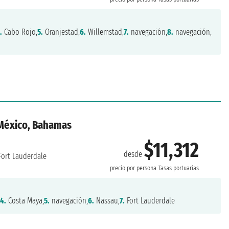
.
Cabo Rojo,
5.
Oranjestad,
6.
Willemstad,
7.
navegación,
8.
navegación,
 México, Bahamas
$11,312
desde
Fort Lauderdale
precio por persona
Tasas portuarias
,
4.
Costa Maya,
5.
navegación,
6.
Nassau,
7.
Fort Lauderdale