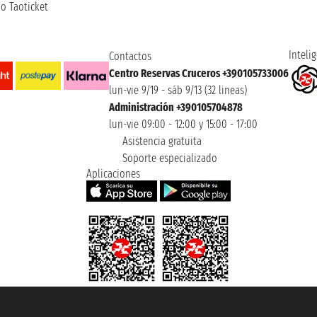
o Taoticket
Intelig
Contactos
Centro Reservas Cruceros +390105733006
lun-vie 9/19 - sáb 9/13 (32 lineas)
Administración +390105704878
lun-vie 09:00 - 12:00 y 15:00 - 17:00
Asistencia gratuita
Soporte especializado
Aplicaciones
et ® es una Marca Registrada
mara de Comercio de Génova con REA 433093. - Aut. Prov. n° 6167/131601 - Se