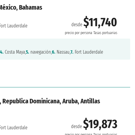
 México, Bahamas
$11,740
desde
Fort Lauderdale
precio por persona
Tasas portuarias
,
4.
Costa Maya,
5.
navegación,
6.
Nassau,
7.
Fort Lauderdale
 Republica Dominicana, Aruba, Antillas
$19,873
desde
Fort Lauderdale
precio por persona
Tasas portuarias