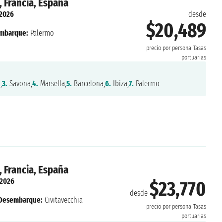
, Francia, España
 2026
desde
$20,489
mbarque:
Palermo
precio por persona
Tasas
portuarias
,
3.
Savona,
4.
Marsella,
5.
Barcelona,
6.
Ibiza,
7.
Palermo
, Francia, España
 2026
$23,770
desde
Desembarque:
Civitavecchia
precio por persona
Tasas
portuarias