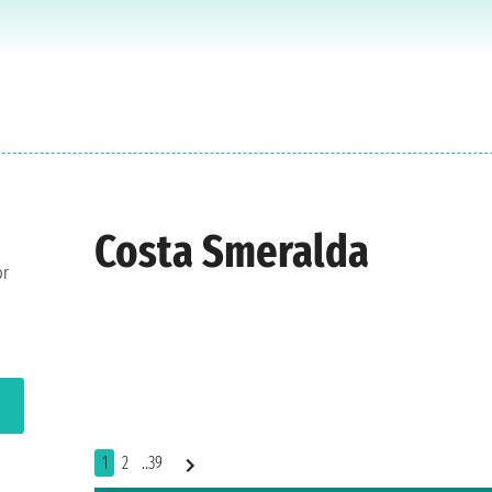
Costa Smeralda
or
1
2
..39