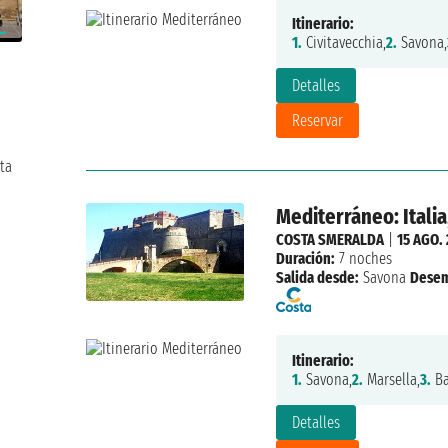
Itinerario:
1.
Civitavecchia,
2.
Savona,
Detalles
Reservar
ta
Mediterráneo: Italia
COSTA SMERALDA
|
15 AGO.
Duración:
7 noches
Salida desde:
Savona
Desem
Itinerario:
1.
Savona,
2.
Marsella,
3.
Ba
Detalles