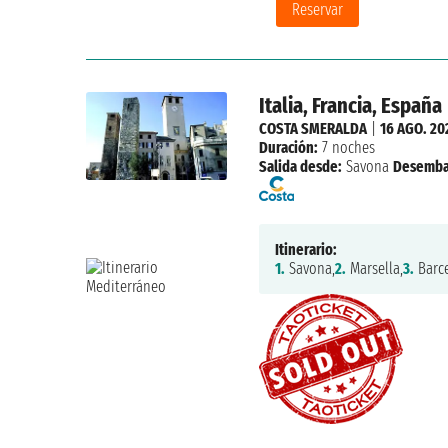
Reservar
Italia, Francia, España
COSTA SMERALDA
|
16 AGO. 20
Duración:
7 noches
Salida desde:
Savona
Desemba
Itinerario:
1.
Savona,
2.
Marsella,
3.
Barce