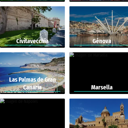
Civitavecchia
Génova
Las Palmas de Gran
Canaria
Marsella