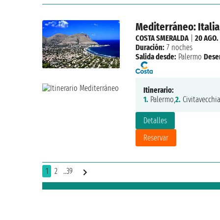
Mediterráneo: Italia
COSTA SMERALDA
|
20 AGO.
Duración:
7 noches
Salida desde:
Palermo
Dese
Itinerario:
1.
Palermo,
2.
Civitavecchia
Detalles
Reservar
1
2
..39