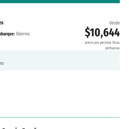
26
desde
$10,644
barque:
Palermo
precio por persona
Tasas
portuarias
mo