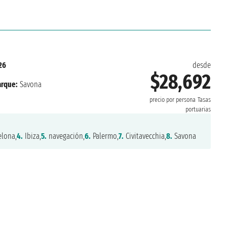
26
desde
$28,692
rque:
Savona
precio por persona
Tasas
portuarias
lona,
4.
Ibiza,
5.
navegación,
6.
Palermo,
7.
Civitavecchia,
8.
Savona