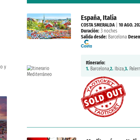
España, Italia
COSTA SMERALDA
|
10 AGO. 20
Duración:
3 noches
Salida desde:
Barcelona
Desem
Itinerario:
co y
1.
Barcelona,
2.
Ibiza,
3.
Paler