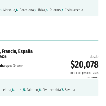
3.
Marsella,
4.
Barcelona,
5.
Ibiza,
6.
Palermo,
7.
Civitavecchia
, Francia, España
 2026
desde
$20,078
barque:
Savona
precio por persona
Tasas
portuarias
rcelona,
4.
Ibiza,
5.
Palermo,
6.
Civitavecchia,
7.
Savona