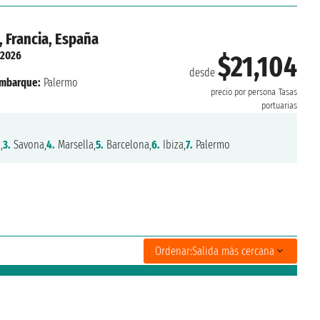
, Francia, España
 2026
$21,104
desde
mbarque:
Palermo
precio por persona
Tasas
portuarias
,
3.
Savona,
4.
Marsella,
5.
Barcelona,
6.
Ibiza,
7.
Palermo
Ordenar:
Salida más cercana