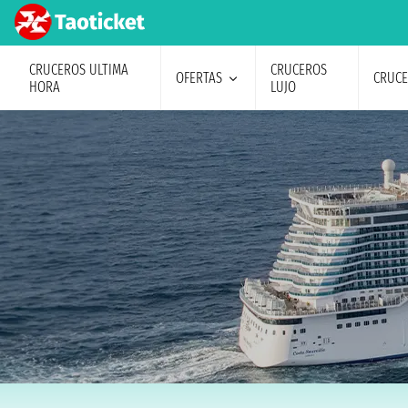
CRUCEROS ULTIMA
CRUCEROS
OFERTAS
CRUC
HORA
LUJO