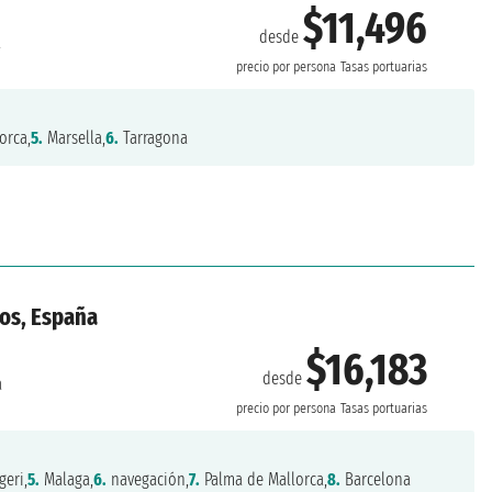
$11,496
desde
a
precio por persona
Tasas portuarias
orca,
5.
Marsella,
6.
Tarragona
os, España
$16,183
desde
a
precio por persona
Tasas portuarias
eri,
5.
Malaga,
6.
navegación,
7.
Palma de Mallorca,
8.
Barcelona