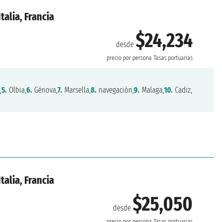
talia, Francia
$24,234
desde
precio por persona
Tasas portuarias
,
5.
Olbia,
6.
Génova,
7.
Marsella,
8.
navegación,
9.
Malaga,
10.
Cadiz,
talia, Francia
$25,050
desde
precio por persona
Tasas portuarias