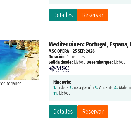
Detalles
Reservar
Mediterráneo: Portugal, España, I
MSC OPERA
|
25 SEP. 2026
Duración:
10 noches
Salida desde:
Lisboa
Desembarque:
Lisboa
Itinerario:
1.
Lisboa,
2.
navegación,
3.
Alicante,
4.
Mahon
11.
Lisboa
Detalles
Reservar