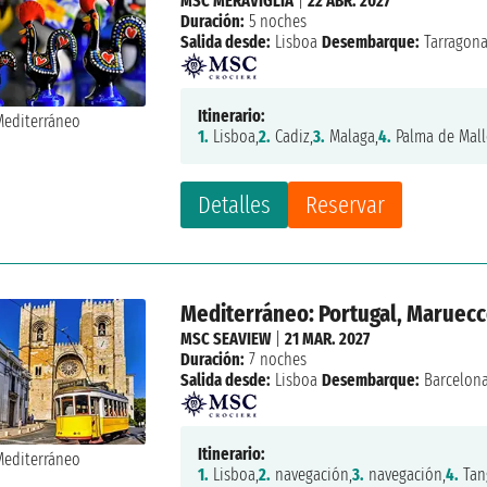
MSC MERAVIGLIA
|
22 ABR. 2027
Duración:
5 noches
Salida desde:
Lisboa
Desembarque:
Tarragon
Itinerario:
1.
Lisboa,
2.
Cadiz,
3.
Malaga,
4.
Palma de Mall
Detalles
Reservar
Mediterráneo: Portugal, Maruecc
MSC SEAVIEW
|
21 MAR. 2027
Duración:
7 noches
Salida desde:
Lisboa
Desembarque:
Barcelon
Itinerario:
1.
Lisboa,
2.
navegación,
3.
navegación,
4.
Tang