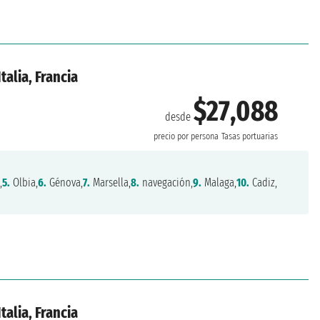
talia, Francia
$27,088
desde
precio por persona
Tasas portuarias
,
5.
Olbia,
6.
Génova,
7.
Marsella,
8.
navegación,
9.
Malaga,
10.
Cadiz,
talia, Francia