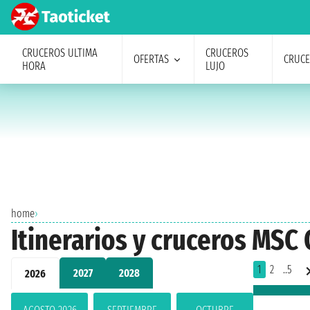
CRUCEROS ULTIMA
CRUCEROS
OFERTAS
CRUC
HORA
LUJO
home
›
Itinerarios y cruceros MS
1
2
..5
2027
2028
2026