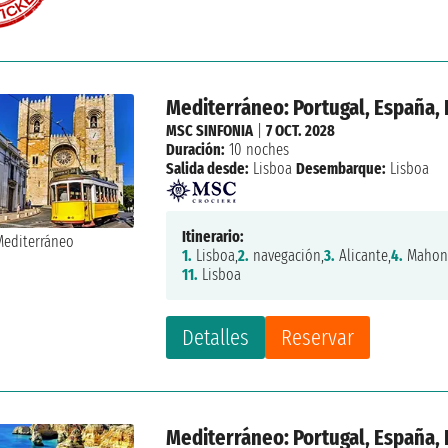
Mediterráneo: Portugal, España, I
MSC SINFONIA
|
7 OCT. 2028
Duración:
10 noches
Salida desde:
Lisboa
Desembarque:
Lisboa
Itinerario:
1.
Lisboa,
2.
navegación,
3.
Alicante,
4.
Mahon
11.
Lisboa
Detalles
Reservar
Mediterráneo: Portugal, España, I