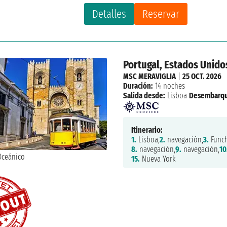
Detalles
Reservar
Portugal, Estados Unido
MSC MERAVIGLIA
|
25 OCT. 2026
Duración:
14 noches
Salida desde:
Lisboa
Desembarqu
Itinerario:
1.
Lisboa,
2.
navegación,
3.
Funch
8.
navegación,
9.
navegación,
10
15.
Nueva York