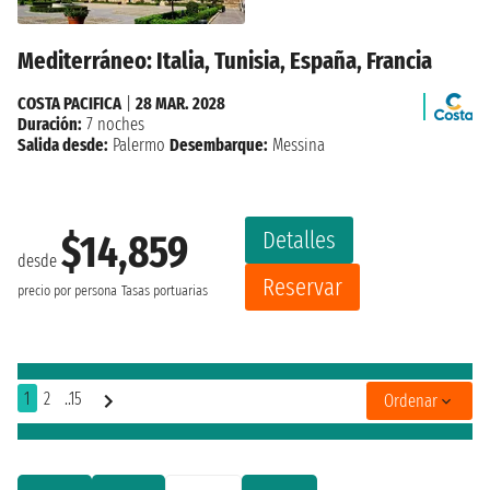
Mediterráneo: Italia, Tunisia, España, Francia
COSTA PACIFICA
|
28 MAR. 2028
Duración:
7 noches
Salida desde:
Palermo
Desembarque:
Messina
Detalles
$14,859
desde
Reservar
precio por persona
Tasas portuarias
1
2
..15
Ordenar