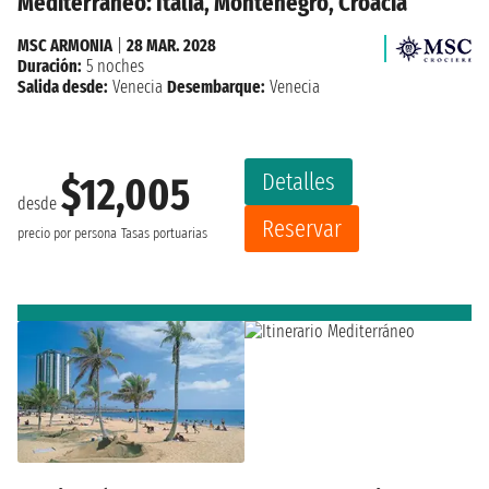
Mediterráneo: Italia, Montenegro, Croacia
MSC ARMONIA
|
28 MAR. 2028
Duración:
5 noches
Salida desde:
Venecia
Desembarque:
Venecia
Detalles
$12,005
desde
Reservar
precio por persona
Tasas portuarias