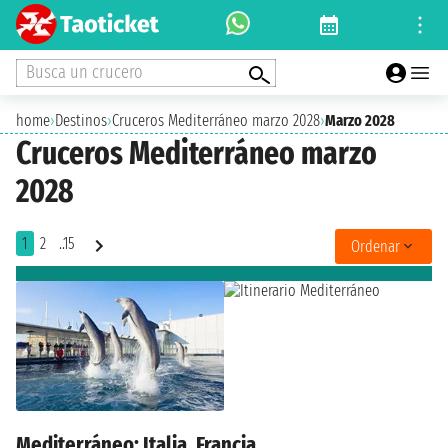
Busca un crucero
home
›
Destinos
›
Cruceros Mediterráneo marzo 2028
›
Marzo 2028
Cruceros Mediterráneo marzo
2028
1
2
..15
Ordenar
Mediterráneo: Italia, Francia