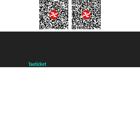
Taoticket S.r.l. Via Brigata Liguria, 3/21 16121 Genova ©2007/2026 -
Taoticket ® es una Marca Registrada
P.Iva 06206400720 - Capital Social € 100.000,00 i.v. - Registrado en la
Cámara de Comercio de Génova con REA 433093. - Aut. Prov. n° 6167/131601
- Seguro Unipol - polizza n. 206484182
A portal of the
Taoticket
group