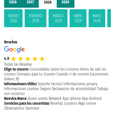
2026
2027
2029
2028
ENERO
FEBRERO
MARZO
ABRIL
MAYO
JU
2028
2028
2028
2028
2028
2
Reseñas
4.9
Todas las Reseñas
Elige tu crucero
Curiosidades sobre los cruceros
Antes de salir en
crucero
Consejos para tu Crucero
Cuando ir de crucero
Excursiones
Videos 3D
Informaciones Utiles
Soporte técnico
Informaciones privacy
Informaciones cookies
Seguro
Declaración de accesibilidad
Trabaja
con nosotros
Nuestra Marca
Quien somos
Network
App Iphone
App Android
Servicios para los cruceristas
Reseñas cruceros
Pago online
Observatorio Taoticket