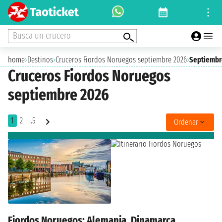
Busca un crucero
home
›
Destinos
›
Cruceros Fiordos Noruegos septiembre 2026
›
Septiembr
Cruceros Fiordos Noruegos
septiembre 2026
1
2
..5
Ordenar
Fiordos Noruegos: Alemania, Dinamarca,