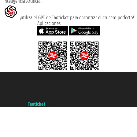
Inteligencia Artificial
¡utiliza el GPT de Taoticket para encontrar el crucero perfecto!
Aplicaciones
Taoticket S.r.l. Via Brigata Liguria, 3/21 16121 Genova ©2007/2026 -
Taoticket ® es una Marca Registrada
P.Iva 06206400720 - Capital Social € 100.000,00 i.v. - Registrado en la
Cámara de Comercio de Génova con REA 433093. - Aut. Prov. n° 6167/131601
- Seguro Unipol - polizza n. 206484182
A portal of the
Taoticket
group