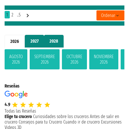
1
2
..5
Ordenar
2027
2028
2026
AGOSTO
SEPTIEMBRE
OCTUBRE
NOVIEMBRE
D
2026
2026
2026
2026
Reseñas
4.9
Todas las Reseñas
Elige tu crucero
Curiosidades sobre los cruceros
Antes de salir en
crucero
Consejos para tu Crucero
Cuando ir de crucero
Excursiones
Videos 3D