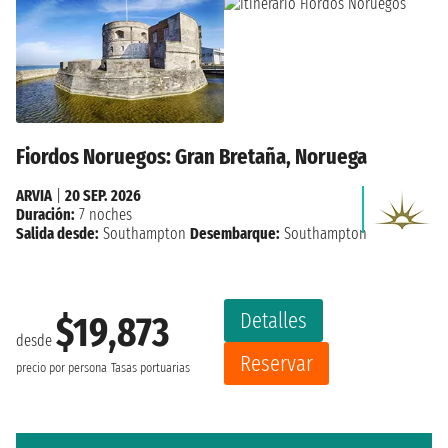
Fiordos Noruegos: Gran Bretaña, Noruega
ARVIA
|
20 SEP. 2026
Duración:
7 noches
Salida desde:
Southampton
Desembarque:
Southampton
Detalles
$19,873
desde
Reservar
precio por persona
Tasas portuarias