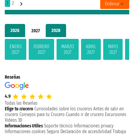
1
2
Ordenar
2026
2028
2027
ENERO
FEBRERO
MARZO
ABRIL
MAYO
JU
2027
2027
2027
2027
2027
2
Reseñas
4.9
Todas las Reseñas
Elige tu crucero
Curiosidades sobre los cruceros
Antes de salir en
crucero
Consejos para tu Crucero
Cuando ir de crucero
Excursiones
Videos 3D
Informaciones Utiles
Soporte técnico
Informaciones privacy
Informaciones cookies
Seguro
Declaración de accesibilidad
Trabaja