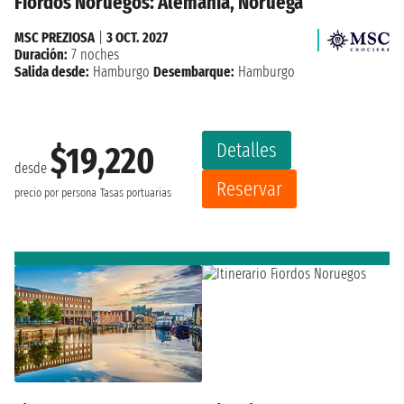
Fiordos Noruegos: Alemania, Noruega
MSC PREZIOSA
|
3 OCT. 2027
Duración:
7 noches
Salida desde:
Hamburgo
Desembarque:
Hamburgo
Detalles
$19,220
desde
Reservar
precio por persona
Tasas portuarias