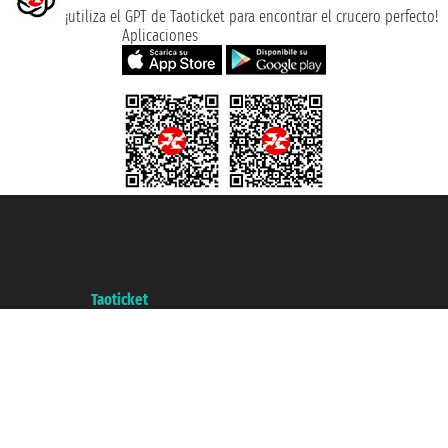
¡utiliza el GPT de Taoticket para encontrar el crucero perfecto!
Aplicaciones
Taoticket S.r.l. Via Brigata Liguria, 3/21 16121 Genova ©2007/2026 -
Taoticket ® es una Marca Registrada
P.Iva 06206400720 - Capital Social € 100.000,00 i.v. - Registrado en la
Cámara de Comercio de Génova con REA 433093. - Aut. Prov. n° 6167/131601
- Seguro Unipol - polizza n. 206484182
A portal of the
Taoticket
group