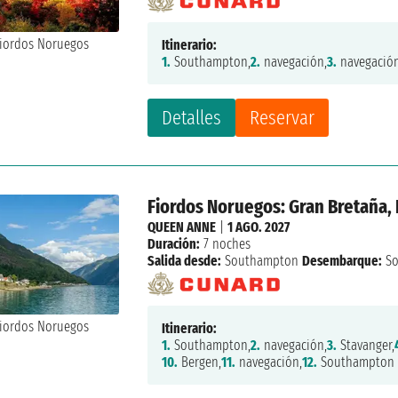
Itinerario:
1.
Southampton,
2.
navegación,
3.
navegación
Detalles
Reservar
Fiordos Noruegos: Gran Bretaña,
QUEEN ANNE
|
1 AGO. 2027
Duración:
7 noches
Salida desde:
Southampton
Desembarque:
So
Itinerario:
1.
Southampton,
2.
navegación,
3.
Stavanger,
10.
Bergen,
11.
navegación,
12.
Southampton