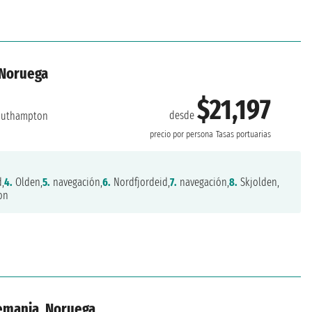
 Noruega
$21,197
desde
uthampton
precio por persona
Tasas portuarias
,
4.
Olden,
5.
navegación,
6.
Nordfjordeid,
7.
navegación,
8.
Skjolden,
on
lemania, Noruega