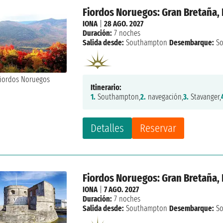
Fiordos Noruegos: Gran Bretaña,
IONA
|
28 AGO. 2027
Duración:
7 noches
Salida desde:
Southampton
Desembarque:
So
Itinerario:
1.
Southampton,
2.
navegación,
3.
Stavanger,
Detalles
Reservar
Fiordos Noruegos: Gran Bretaña,
IONA
|
7 AGO. 2027
Duración:
7 noches
Salida desde:
Southampton
Desembarque:
So