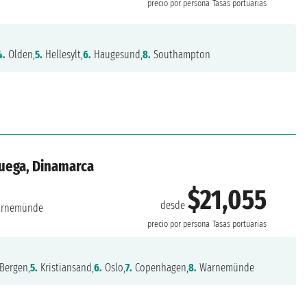
precio por persona
Tasas portuarias
4.
Olden,
5.
Hellesylt,
6.
Haugesund,
8.
Southampton
ruega, Dinamarca
$21,055
desde
rnemünde
precio por persona
Tasas portuarias
Bergen,
5.
Kristiansand,
6.
Oslo,
7.
Copenhagen,
8.
Warnemünde