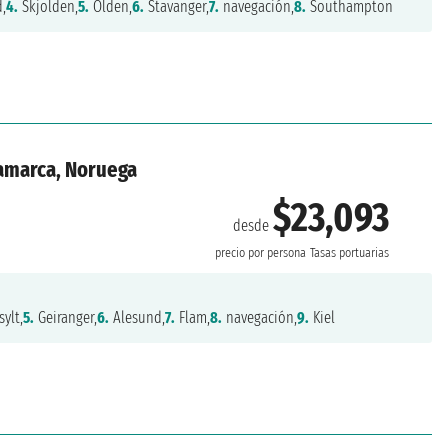
,
4.
Skjolden,
5.
Olden,
6.
Stavanger,
7.
navegación,
8.
Southampton
namarca, Noruega
$23,093
desde
precio por persona
Tasas portuarias
ylt,
5.
Geiranger,
6.
Alesund,
7.
Flam,
8.
navegación,
9.
Kiel