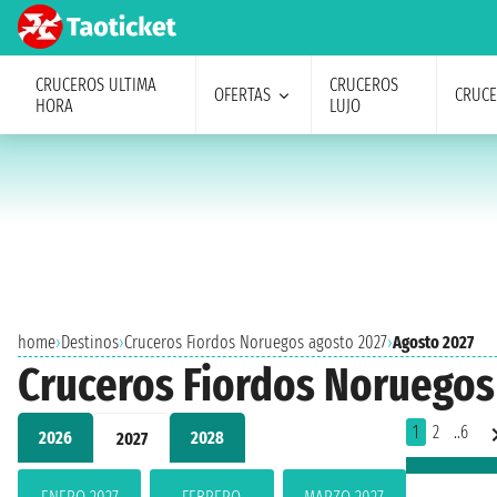
CRUCEROS ULTIMA
CRUCEROS
OFERTAS
CRUC
HORA
LUJO
home
›
Destinos
›
Cruceros Fiordos Noruegos agosto 2027
›
Agosto 2027
Cruceros Fiordos Noruegos
1
2
..6
2026
2028
2027