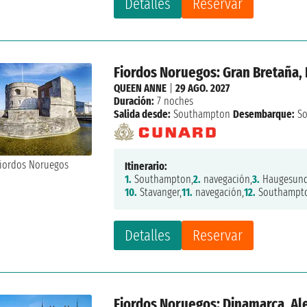
Detalles
Reservar
Fiordos Noruegos: Gran Bretaña,
QUEEN ANNE
|
29 AGO. 2027
Duración:
7 noches
Salida desde:
Southampton
Desembarque:
So
Itinerario:
1.
Southampton,
2.
navegación,
3.
Haugesund
10.
Stavanger,
11.
navegación,
12.
Southampt
Detalles
Reservar
Fiordos Noruegos: Dinamarca, A