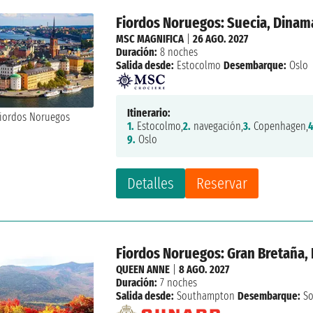
Fiordos Noruegos: Suecia, Dinam
MSC MAGNIFICA
|
26 AGO. 2027
Duración:
8 noches
Salida desde:
Estocolmo
Desembarque:
Oslo
Itinerario:
1.
Estocolmo,
2.
navegación,
3.
Copenhagen,
4
9.
Oslo
Detalles
Reservar
Fiordos Noruegos: Gran Bretaña,
QUEEN ANNE
|
8 AGO. 2027
Duración:
7 noches
Salida desde:
Southampton
Desembarque:
So