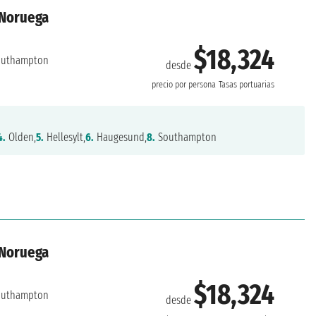
 Noruega
$18,324
uthampton
desde
precio por persona
Tasas portuarias
4.
Olden,
5.
Hellesylt,
6.
Haugesund,
8.
Southampton
 Noruega
$18,324
uthampton
desde