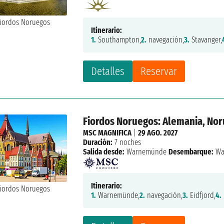
Itinerario:
1.
Southampton,
2.
navegación,
3.
Stavanger,
Detalles
Reservar
Fiordos Noruegos: Alemania, No
MSC MAGNIFICA
|
29 AGO. 2027
Duración:
7 noches
Salida desde:
Warnemünde
Desembarque:
Wa
Itinerario:
1.
Warnemünde,
2.
navegación,
3.
Eidfjord,
4.