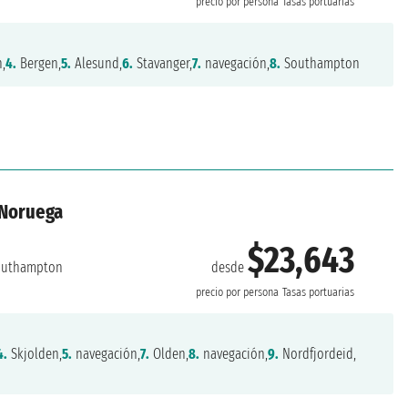
precio por persona
Tasas portuarias
,
4.
Bergen,
5.
Alesund,
6.
Stavanger,
7.
navegación,
8.
Southampton
 Noruega
$23,643
desde
uthampton
precio por persona
Tasas portuarias
4.
Skjolden,
5.
navegación,
7.
Olden,
8.
navegación,
9.
Nordfjordeid,