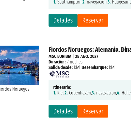
1.
Southampton,
2.
navegación,
3.
Haugesund
Detalles
Reservar
Fiordos Noruegos: Alemania, Di
MSC EURIBIA
|
28 AGO. 2027
Duración:
7 noches
Salida desde:
Kiel
Desembarque:
Kiel
Itinerario:
1.
Kiel,
2.
Copenhagen,
3.
navegación,
4.
Helles
Detalles
Reservar