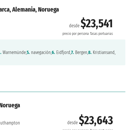
arca, Alemania, Noruega
$23,541
desde
precio por persona
Tasas portuarias
.
Warnemünde,
5.
navegación,
6.
Eidfjord,
7.
Bergen,
8.
Kristiansand,
 Noruega
$23,643
desde
uthampton