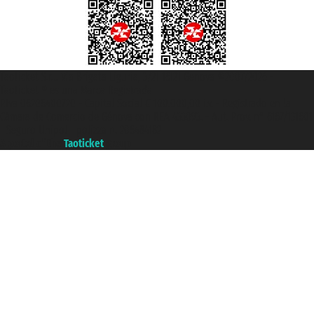
Taoticket S.r.l. Via Brigata Liguria, 3/21 16121 Genova ©2007/2026 -
Taoticket ® es una Marca Registrada
P.Iva 06206400720 - Capital Social € 100.000,00 i.v. - Registrado en la
Cámara de Comercio de Génova con REA 433093. - Aut. Prov. n° 6167/131601
- Seguro Unipol - polizza n. 206484182
A portal of the
Taoticket
group