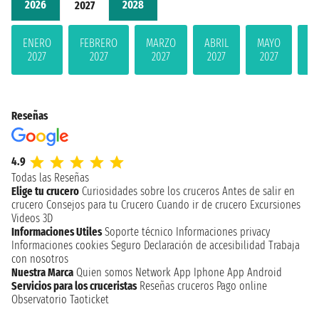
2026
2028
2027
ENERO
FEBRERO
MARZO
ABRIL
MAYO
JU
2027
2027
2027
2027
2027
2
Reseñas
4.9
Todas las Reseñas
Elige tu crucero
Curiosidades sobre los cruceros
Antes de salir en
crucero
Consejos para tu Crucero
Cuando ir de crucero
Excursiones
Videos 3D
Informaciones Utiles
Soporte técnico
Informaciones privacy
Informaciones cookies
Seguro
Declaración de accesibilidad
Trabaja
con nosotros
Nuestra Marca
Quien somos
Network
App Iphone
App Android
Servicios para los cruceristas
Reseñas cruceros
Pago online
Observatorio Taoticket