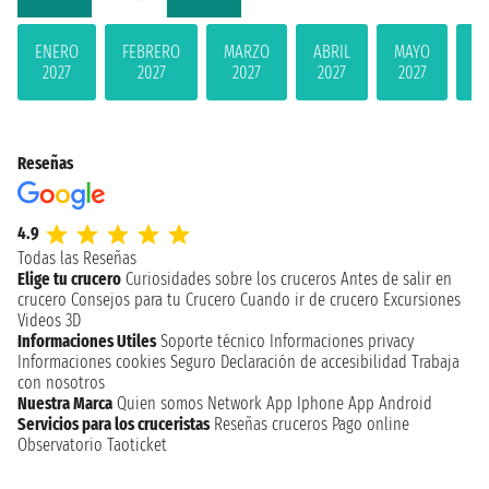
ENERO
FEBRERO
MARZO
ABRIL
MAYO
JU
2027
2027
2027
2027
2027
2
Reseñas
4.9
Todas las Reseñas
Elige tu crucero
Curiosidades sobre los cruceros
Antes de salir en
crucero
Consejos para tu Crucero
Cuando ir de crucero
Excursiones
Videos 3D
Informaciones Utiles
Soporte técnico
Informaciones privacy
Informaciones cookies
Seguro
Declaración de accesibilidad
Trabaja
con nosotros
Nuestra Marca
Quien somos
Network
App Iphone
App Android
Servicios para los cruceristas
Reseñas cruceros
Pago online
Observatorio Taoticket