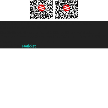
Taoticket S.r.l. Via Brigata Liguria, 3/21 16121 Genova ©2007/2026 -
Taoticket ® es una Marca Registrada
P.Iva 06206400720 - Capital Social € 100.000,00 i.v. - Registrado en la
Cámara de Comercio de Génova con REA 433093. - Aut. Prov. n° 6167/131601
- Seguro Unipol - polizza n. 206484182
A portal of the
Taoticket
group