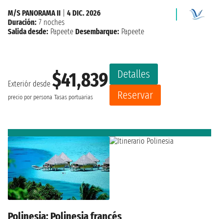
M/S PANORAMA II
|
4 DIC. 2026
Duración:
7 noches
Salida desde:
Papeete
Desembarque:
Papeete
Detalles
$41,839
Exteriór desde
Reservar
precio por persona
Tasas portuarias
Polinesia: Polinesia francés