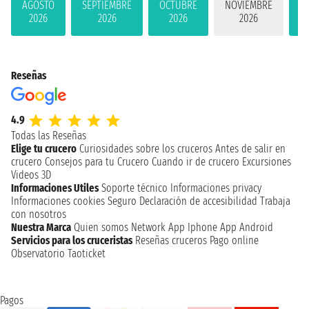
AGOSTO
SEPTIEMBRE
OCTUBRE
NOVIEMBRE
D
2026
2026
2026
2026
Reseñas
4.9
Todas las Reseñas
Elige tu crucero
Curiosidades sobre los cruceros
Antes de salir en
crucero
Consejos para tu Crucero
Cuando ir de crucero
Excursiones
Videos 3D
Informaciones Utiles
Soporte técnico
Informaciones privacy
Informaciones cookies
Seguro
Declaración de accesibilidad
Trabaja
con nosotros
Nuestra Marca
Quien somos
Network
App Iphone
App Android
Servicios para los cruceristas
Reseñas cruceros
Pago online
Observatorio Taoticket
Pagos