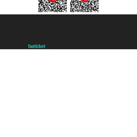
Taoticket S.r.l. Via Brigata Liguria, 3/21 16121 Genova ©2007/2026 -
Taoticket ® es una Marca Registrada
P.Iva 06206400720 - Capital Social € 100.000,00 i.v. - Registrado en la
Cámara de Comercio de Génova con REA 433093. - Aut. Prov. n° 6167/131601
- Seguro Unipol - polizza n. 206484182
A portal of the
Taoticket
group