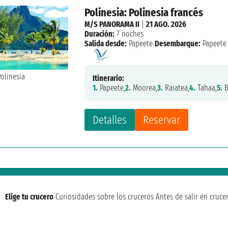
Polinesia: Polinesia francés
M/S PANORAMA II
|
21 AGO. 2026
Duración:
7 noches
Salida desde:
Papeete
Desembarque:
Papeete
Itinerario:
1.
Papeete,
2.
Moorea,
3.
Raiatea,
4.
Tahaa,
5.
B
Detalles
Reservar
Elige tu crucero
Curiosidades sobre los cruceros
Antes de salir en cruce