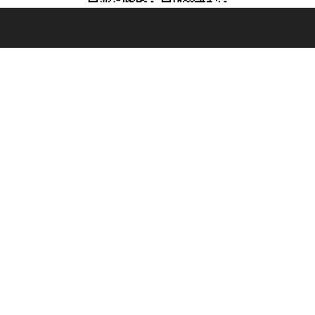
et ® es una Marca Registrada
mara de Comercio de Génova con REA 433093. - Aut. Prov. n° 6167/131601 - Se