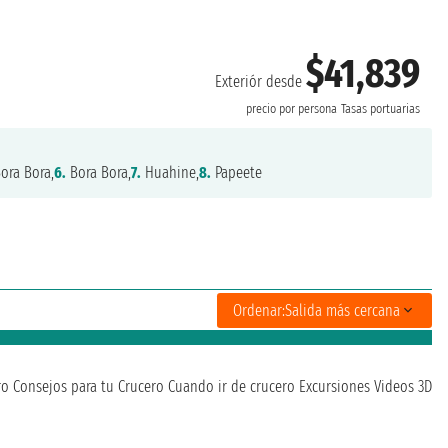
$41,839
Exteriór desde
precio por persona
Tasas portuarias
ora Bora,
6.
Bora Bora,
7.
Huahine,
8.
Papeete
Ordenar:
Salida más cercana
ro
Consejos para tu Crucero
Cuando ir de crucero
Excursiones
Videos 3D