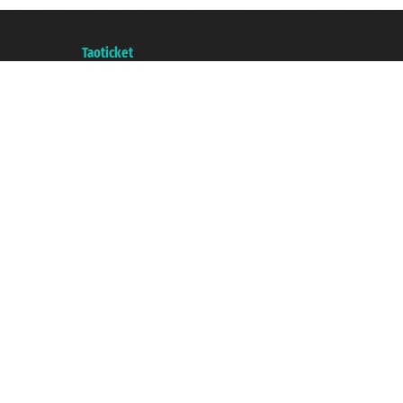
Taoticket S.r.l. Via Brigata Liguria, 3/21 16121 Genova ©2007/2026 - Taotick
P.Iva 06206400720 - Capital Social € 100.000,00 i.v. - Registrado en la Cá
A portal of the
Taoticket
group