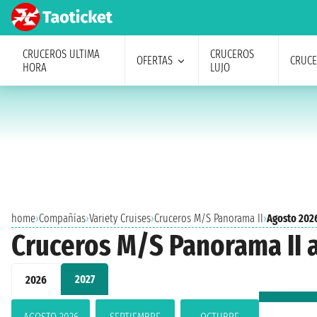
CRUCEROS ULTIMA
CRUCEROS
OFERTAS
CRUC
HORA
LUJO
home
›
Compañías
›
Variety Cruises
›
Cruceros M/S Panorama II
›
Agosto 202
Cruceros M/S Panorama II 
2027
2026