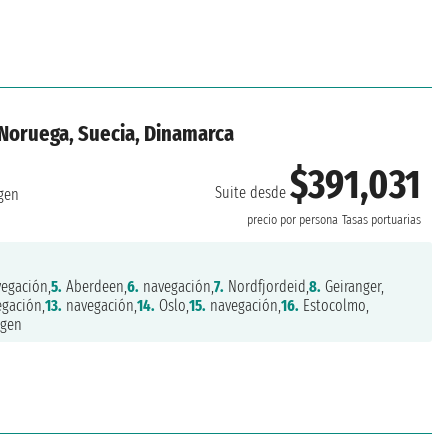
 Noruega, Suecia, Dinamarca
$391,031
Suite desde
gen
precio por persona
Tasas portuarias
egación,
5.
Aberdeen,
6.
navegación,
7.
Nordfjordeid,
8.
Geiranger,
gación,
13.
navegación,
14.
Oslo,
15.
navegación,
16.
Estocolmo,
gen