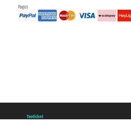
Pagos
Taoticket S.r.l. Via Brigata Liguria, 3/21 16121 Genova ©2007/2026 - Taotick
P.Iva 06206400720 - Capital Social € 100.000,00 i.v. - Registrado en la Cá
A portal of the
Taoticket
group