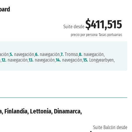
bard
$411,515
Suite desde
precio por persona
Tasas portuarias
ción,
5.
navegación,
6.
navegación,
7.
Tromso,
8.
navegación,
,
12.
navegación,
13.
navegación,
14.
navegación,
15.
Longyearbyen,
, Finlandia, Lettonia, Dinamarca,
Suite Balcón desde