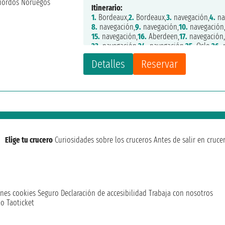
Itinerario:
1.
Bordeaux,
2.
Bordeaux,
3.
navegación,
4.
na
8.
navegación,
9.
navegación,
10.
navegación
15.
navegación,
16.
Aberdeen,
17.
navegación
23.
navegación,
24.
navegación,
25.
Oslo,
26.
n
30.
Copenhagen
Detalles
Reservar
Elige tu crucero
Curiosidades sobre los cruceros
Antes de salir en cruce
nes cookies
Seguro
Declaración de accesibilidad
Trabaja con nosotros
o Taoticket