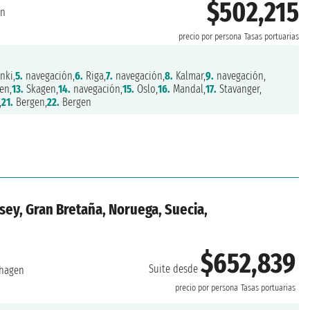
$502,215
en
precio por persona
Tasas portuarias
nki,
5.
navegación,
6.
Riga,
7.
navegación,
8.
Kalmar,
9.
navegación,
en,
13.
Skagen,
14.
navegación,
15.
Oslo,
16.
Mandal,
17.
Stavanger,
,
21.
Bergen,
22.
Bergen
sey, Gran Bretaña, Noruega, Suecia,
$652,839
Suite desde
hagen
precio por persona
Tasas portuarias