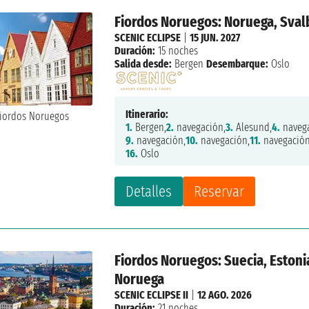
Fiordos Noruegos: Noruega, Sval
SCENIC ECLIPSE
|
15 JUN. 2027
Duración:
15 noches
Salida desde:
Bergen
Desembarque:
Oslo
Itinerario:
1.
Bergen,
2.
navegación,
3.
Alesund,
4.
navega
9.
navegación,
10.
navegación,
11.
navegación
16.
Oslo
Detalles
Reservar
Fiordos Noruegos: Suecia, Estonia
Noruega
SCENIC ECLIPSE II
|
12 AGO. 2026
Duración:
21 noches