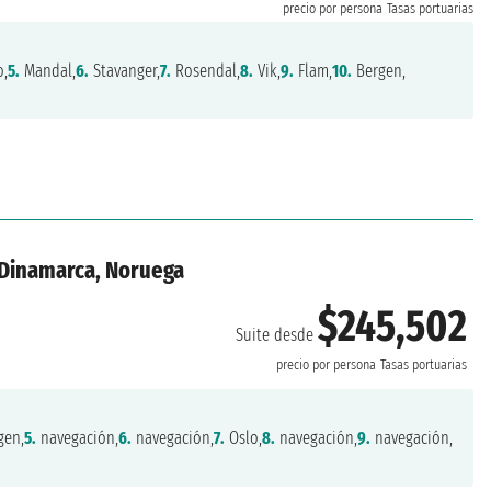
precio por persona
Tasas portuarias
o,
5.
Mandal,
6.
Stavanger,
7.
Rosendal,
8.
Vik,
9.
Flam,
10.
Bergen,
 Dinamarca, Noruega
$245,502
Suite desde
precio por persona
Tasas portuarias
gen,
5.
navegación,
6.
navegación,
7.
Oslo,
8.
navegación,
9.
navegación,