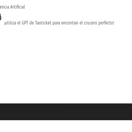
encia Artificial
¡utiliza el GPT de Taoticket para encontrar el crucero perfecto!
guro Unipol - polizza n. 206484182