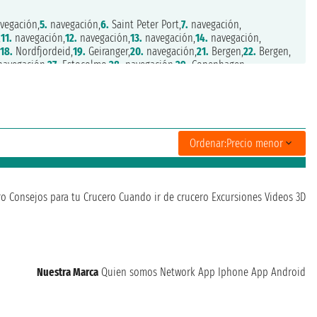
vegación,
5.
navegación,
6.
Saint Peter Port,
7.
navegación,
,
11.
navegación,
12.
navegación,
13.
navegación,
14.
navegación,
,
18.
Nordfjordeid,
19.
Geiranger,
20.
navegación,
21.
Bergen,
22.
Bergen,
avegación,
27.
Estocolmo,
28.
navegación,
29.
Copenhagen,
Ordenar:
Precio menor
ro
Consejos para tu Crucero
Cuando ir de crucero
Excursiones
Videos 3D
Nuestra Marca
Quien somos
Network
App Iphone
App Android