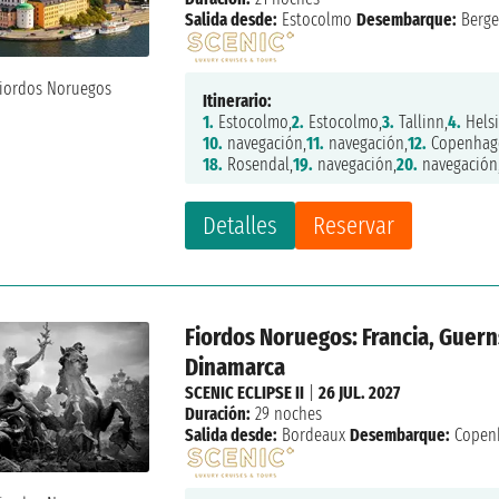
Salida desde:
Estocolmo
Desembarque:
Berg
Itinerario:
1.
Estocolmo,
2.
Estocolmo,
3.
Tallinn,
4.
Helsi
10.
navegación,
11.
navegación,
12.
Copenhag
18.
Rosendal,
19.
navegación,
20.
navegación
Detalles
Reservar
Fiordos Noruegos: Francia, Guern
Dinamarca
SCENIC ECLIPSE II
|
26 JUL. 2027
Duración:
29 noches
Salida desde:
Bordeaux
Desembarque:
Copen