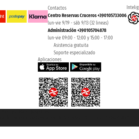
Intelig
Contactos
Centro Reservas Cruceros +390105733006
lun-vie 9/19 - sáb 9/13 (32 lineas)
Administración +390105704878
lun-vie 09:00 - 12:00 y 15:00 - 17:00
Asistencia gratuita
Soporte especializado
Aplicaciones
et ® es una Marca Registrada
mara de Comercio de Génova con REA 433093. - Aut. Prov. n° 6167/131601 - Se