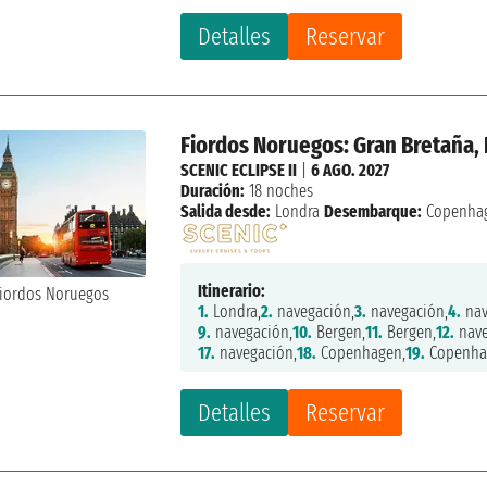
Detalles
Reservar
Fiordos Noruegos: Gran Bretaña,
SCENIC ECLIPSE II
|
6 AGO. 2027
Duración:
18 noches
Salida desde:
Londra
Desembarque:
Copenha
Itinerario:
1.
Londra,
2.
navegación,
3.
navegación,
4.
nav
9.
navegación,
10.
Bergen,
11.
Bergen,
12.
nave
17.
navegación,
18.
Copenhagen,
19.
Copenha
Detalles
Reservar