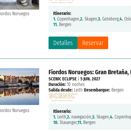
Itinerario:
1.
Copenhagen,
2.
Skagen,
3.
Goteborg,
4.
Osl
11.
Bergen
Detalles
Reservar
Fiordos Noruegos: Gran Bretaña,
SCENIC ECLIPSE
|
5 JUN. 2027
Duración:
10 noches
Salida desde:
Leith
Desembarque:
Bergen
Itinerario:
1.
Leith,
2.
navegación,
3.
Skagen,
4.
Copenha
10.
Stavanger,
11.
Bergen