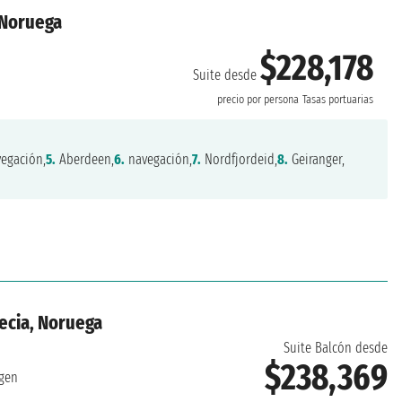
 Noruega
$228,178
Suite desde
precio por persona
Tasas portuarias
egación,
5.
Aberdeen,
6.
navegación,
7.
Nordfjordeid,
8.
Geiranger,
ecia, Noruega
Suite Balcón desde
$238,369
gen