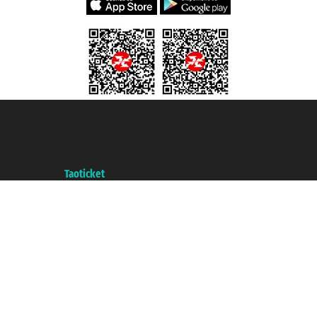
Taoticket S.r.l. Via Brigata Liguria, 3/21 16121 Genova ©2007/2026 -
Taoticket ® es una Marca Registrada
P.Iva 06206400720 - Capital Social € 100.000,00 i.v. - Registrado en la
Cámara de Comercio de Génova con REA 433093. - Aut. Prov. n° 6167/131601
- Seguro Unipol - polizza n. 206484182
A portal of the
Taoticket
group