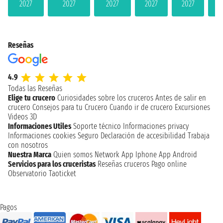
2027
2027
2027
2027
2027
2
Reseñas
4.9
Todas las Reseñas
Elige tu crucero
Curiosidades sobre los cruceros
Antes de salir en
crucero
Consejos para tu Crucero
Cuando ir de crucero
Excursiones
Videos 3D
Informaciones Utiles
Soporte técnico
Informaciones privacy
Informaciones cookies
Seguro
Declaración de accesibilidad
Trabaja
con nosotros
Nuestra Marca
Quien somos
Network
App Iphone
App Android
Servicios para los cruceristas
Reseñas cruceros
Pago online
Observatorio Taoticket
Pagos