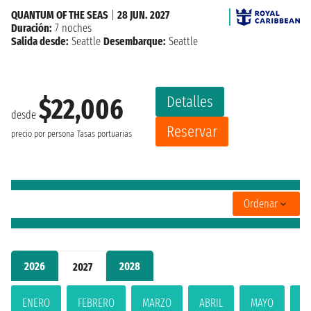
QUANTUM OF THE SEAS
|
28 JUN. 2027
Duración:
7 noches
Salida desde:
Seattle
Desembarque:
Seattle
Detalles
$22,006
desde
Reservar
precio por persona
Tasas portuarias
Ordenar
2026
2028
2027
ENERO
FEBRERO
MARZO
ABRIL
MAYO
JU