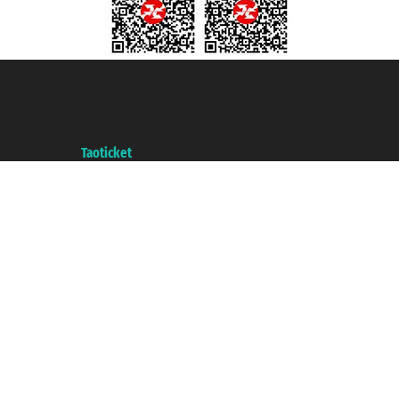
Taoticket S.r.l. Via Brigata Liguria, 3/21 16121 Genova ©2007/2026 -
Taoticket ® es una Marca Registrada
P.Iva 06206400720 - Capital Social € 100.000,00 i.v. - Registrado en la
Cámara de Comercio de Génova con REA 433093. - Aut. Prov. n° 6167/131601
- Seguro Unipol - polizza n. 206484182
A portal of the
Taoticket
group