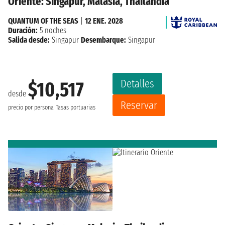
Oriente: Singapur, Malasia, Thailandia
QUANTUM OF THE SEAS
|
12 ENE. 2028
Duración:
5 noches
Salida desde:
Singapur
Desembarque:
Singapur
Detalles
$10,517
desde
Reservar
precio por persona
Tasas portuarias