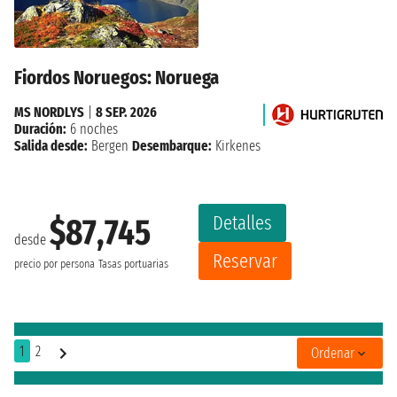
Fiordos Noruegos: Noruega
MS NORDLYS
|
8 SEP. 2026
Duración:
6 noches
Salida desde:
Bergen
Desembarque:
Kirkenes
Detalles
$87,745
desde
Reservar
precio por persona
Tasas portuarias
1
2
Ordenar