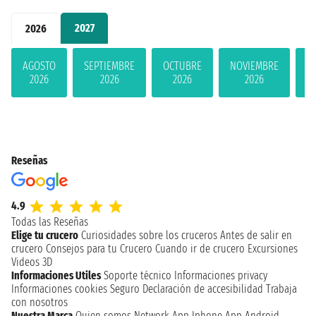
2027
2026
AGOSTO
SEPTIEMBRE
OCTUBRE
NOVIEMBRE
D
2026
2026
2026
2026
Reseñas
4.9
Todas las Reseñas
Elige tu crucero
Curiosidades sobre los cruceros
Antes de salir en
crucero
Consejos para tu Crucero
Cuando ir de crucero
Excursiones
Videos 3D
Informaciones Utiles
Soporte técnico
Informaciones privacy
Informaciones cookies
Seguro
Declaración de accesibilidad
Trabaja
con nosotros
Nuestra Marca
Quien somos
Network
App Iphone
App Android