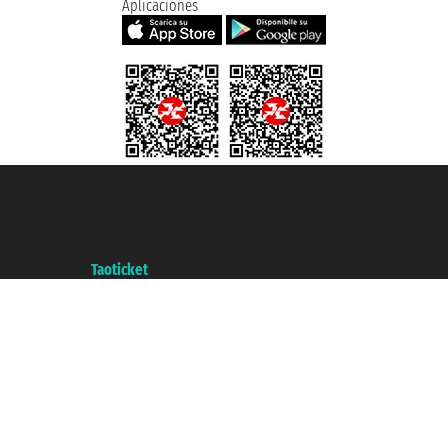
Aplicaciones
Taoticket S.r.l. Via Brigata Liguria, 3/21 16121 Genova ©2007/2026 -
Taoticket ® es una Marca Registrada
P.Iva 06206400720 - Capital Social € 100.000,00 i.v. - Registrado en la
Cámara de Comercio de Génova con REA 433093. - Aut. Prov. n° 6167/131601
- Seguro Unipol - polizza n. 206484182
A portal of the
Taoticket
group