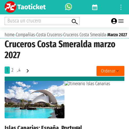
Busca un crucero
home
›
Compañías
›
Costa Cruceros
›
Cruceros Costa Smeralda
›
Marzo 2027
Cruceros Costa Smeralda marzo
2027
1
2
..4
Ordenar
Islas Canarias: España, Portugal