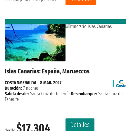
precio por persona
Tasas portuarias
Islas Canarias: España, Marueccos
COSTA SMERALDA
|
8 MAR. 2027
Duración:
7 noches
Salida desde:
Santa Cruz de Tenerife
Desembarque:
Santa Cruz de
Tenerife
Detalles
$17,304
desde