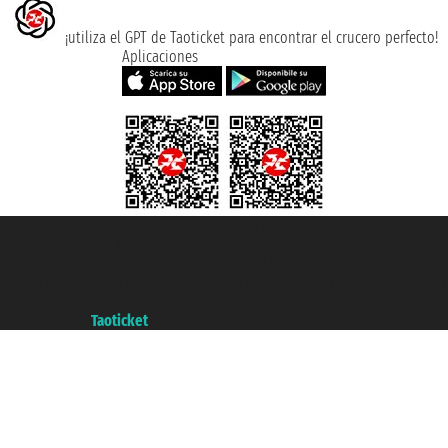
¡utiliza el GPT de Taoticket para encontrar el crucero perfecto!
Aplicaciones
Taoticket S.r.l. Via Brigata Liguria, 3/21 16121 Genova ©2007/2026 -
Taoticket ® es una Marca Registrada
P.Iva 06206400720 - Capital Social € 100.000,00 i.v. - Registrado en la
Cámara de Comercio de Génova con REA 433093. - Aut. Prov. n° 6167/131601
- Seguro Unipol - polizza n. 206484182
A portal of the
Taoticket
group