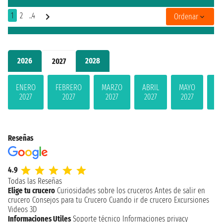
1
2
..4
Ordenar
2026
2028
2027
ENERO
FEBRERO
MARZO
ABRIL
MAYO
JU
2027
2027
2027
2027
2027
2
Reseñas
4.9
Todas las Reseñas
Elige tu crucero
Curiosidades sobre los cruceros
Antes de salir en
crucero
Consejos para tu Crucero
Cuando ir de crucero
Excursiones
Videos 3D
Informaciones Utiles
Soporte técnico
Informaciones privacy