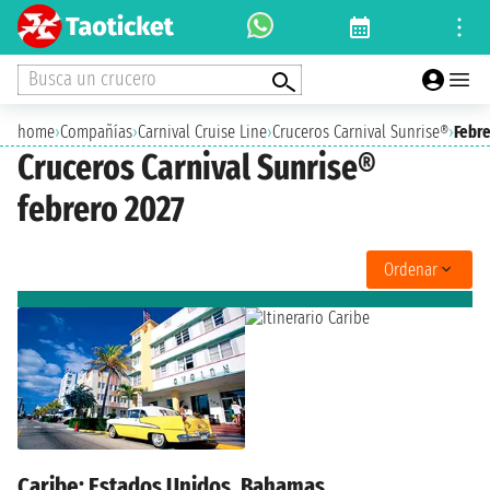
Busca un crucero
home
›
Compañías
›
Carnival Cruise Line
›
Cruceros Carnival Sunrise®
›
Febre
Cruceros Carnival Sunrise®
febrero 2027
Ordenar
Caribe: Estados Unidos, Bahamas