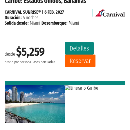
Caribe: Estados Unidos, Bahamas
CARNIVAL SUNRISE®
|
6 FEB. 2027
Duración:
5 noches
Salida desde:
Miami
Desembarque:
Miami
Detalles
$5,259
desde
Reservar
precio por persona
Tasas portuarias