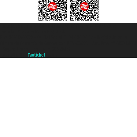
Taoticket S.r.l. Via Brigata Liguria, 3/21 16121 Genova ©2007/2026 -
Taoticket ® es una Marca Registrada
P.Iva 06206400720 - Capital Social € 100.000,00 i.v. - Registrado en la
Cámara de Comercio de Génova con REA 433093. - Aut. Prov. n° 6167/131601
- Seguro Unipol - polizza n. 206484182
A portal of the
Taoticket
group