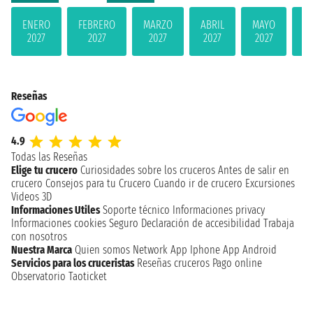
ENERO
FEBRERO
MARZO
ABRIL
MAYO
JU
2027
2027
2027
2027
2027
2
Reseñas
4.9
Todas las Reseñas
Elige tu crucero
Curiosidades sobre los cruceros
Antes de salir en
crucero
Consejos para tu Crucero
Cuando ir de crucero
Excursiones
Videos 3D
Informaciones Utiles
Soporte técnico
Informaciones privacy
Informaciones cookies
Seguro
Declaración de accesibilidad
Trabaja
con nosotros
Nuestra Marca
Quien somos
Network
App Iphone
App Android
Servicios para los cruceristas
Reseñas cruceros
Pago online
Observatorio Taoticket