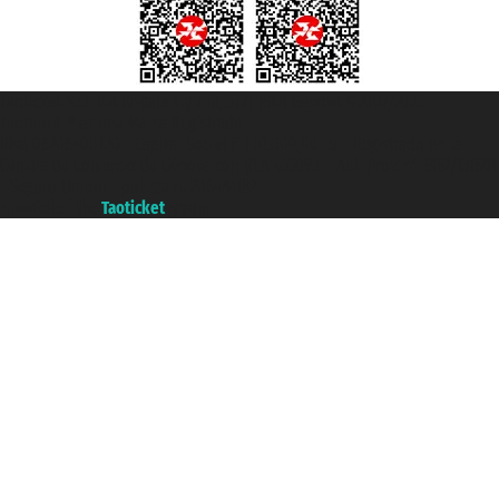
Taoticket S.r.l. Via Brigata Liguria, 3/21 16121 Genova ©2007/2026 -
Taoticket ® es una Marca Registrada
P.Iva 06206400720 - Capital Social € 100.000,00 i.v. - Registrado en la
Cámara de Comercio de Génova con REA 433093. - Aut. Prov. n° 6167/131601
- Seguro Unipol - polizza n. 206484182
A portal of the
Taoticket
group