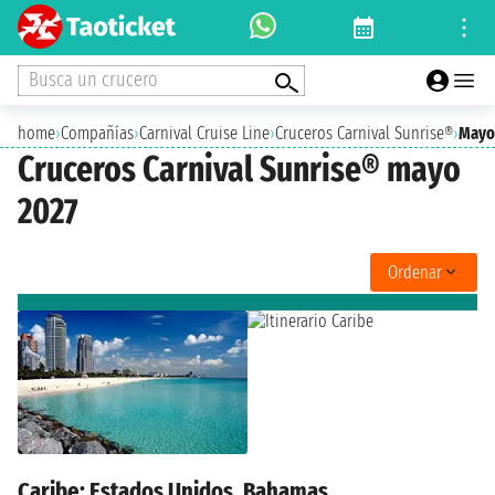
Busca un crucero
home
›
Compañías
›
Carnival Cruise Line
›
Cruceros Carnival Sunrise®
›
Mayo
Cruceros Carnival Sunrise® mayo
2027
Ordenar
Caribe: Estados Unidos, Bahamas