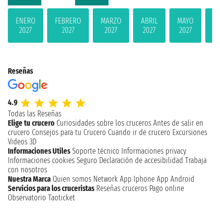
ENERO
FEBRERO
MARZO
ABRIL
MAYO
JU
2027
2027
2027
2027
2027
2
Reseñas
4.9
Todas las Reseñas
Elige tu crucero
Curiosidades sobre los cruceros
Antes de salir en
crucero
Consejos para tu Crucero
Cuando ir de crucero
Excursiones
Videos 3D
Informaciones Utiles
Soporte técnico
Informaciones privacy
Informaciones cookies
Seguro
Declaración de accesibilidad
Trabaja
con nosotros
Nuestra Marca
Quien somos
Network
App Iphone
App Android
Servicios para los cruceristas
Reseñas cruceros
Pago online
Observatorio Taoticket