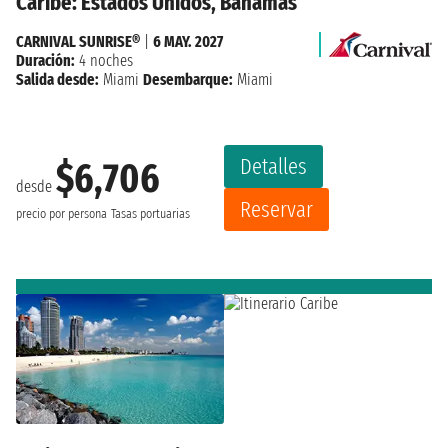
Caribe: Estados Unidos, Bahamas
CARNIVAL SUNRISE®
|
6 MAY. 2027
Duración:
4 noches
Salida desde:
Miami
Desembarque:
Miami
Detalles
$6,706
desde
Reservar
precio por persona
Tasas portuarias