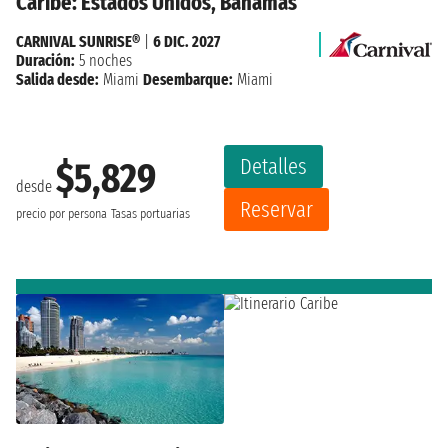
Caribe: Estados Unidos, Bahamas
CARNIVAL SUNRISE®
|
6 DIC. 2027
Duración:
5 noches
Salida desde:
Miami
Desembarque:
Miami
Detalles
$5,829
desde
Reservar
precio por persona
Tasas portuarias