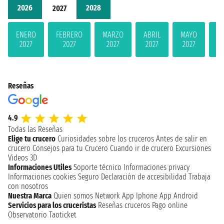
2026
2028
2027
ENERO
FEBRERO
MARZO
ABRIL
MAYO
JU
2027
2027
2027
2027
2027
2
Reseñas
4.9
Todas las Reseñas
Elige tu crucero
Curiosidades sobre los cruceros
Antes de salir en
crucero
Consejos para tu Crucero
Cuando ir de crucero
Excursiones
Videos 3D
Informaciones Utiles
Soporte técnico
Informaciones privacy
Informaciones cookies
Seguro
Declaración de accesibilidad
Trabaja
con nosotros
Nuestra Marca
Quien somos
Network
App Iphone
App Android
Servicios para los cruceristas
Reseñas cruceros
Pago online
Observatorio Taoticket