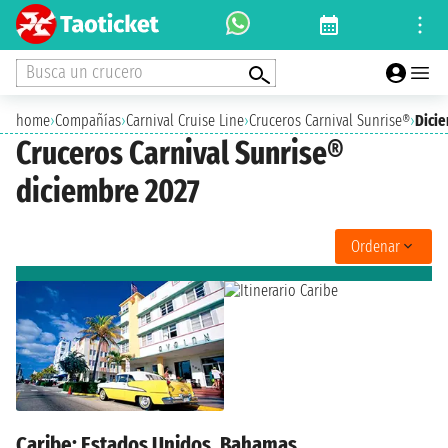
Busca un crucero
home
›
Compañías
›
Carnival Cruise Line
›
Cruceros Carnival Sunrise®
›
Dici
Cruceros Carnival Sunrise®
diciembre 2027
Ordenar
Caribe: Estados Unidos, Bahamas