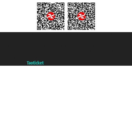
Taoticket S.r.l. Via Brigata Liguria, 3/21 16121 Genova ©2007/2026 -
Taoticket ® es una Marca Registrada
P.Iva 06206400720 - Capital Social € 100.000,00 i.v. - Registrado en la
Cámara de Comercio de Génova con REA 433093. - Aut. Prov. n° 6167/131601
- Seguro Unipol - polizza n. 206484182
A portal of the
Taoticket
group