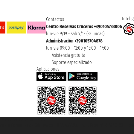
Intelig
Contactos
Centro Reservas Cruceros +390105733006
lun-vie 9/19 - sáb 9/13 (32 lineas)
Administración +390105704878
lun-vie 09:00 - 12:00 y 15:00 - 17:00
Asistencia gratuita
Soporte especializado
Aplicaciones
et ® es una Marca Registrada
mara de Comercio de Génova con REA 433093. - Aut. Prov. n° 6167/131601 - Se