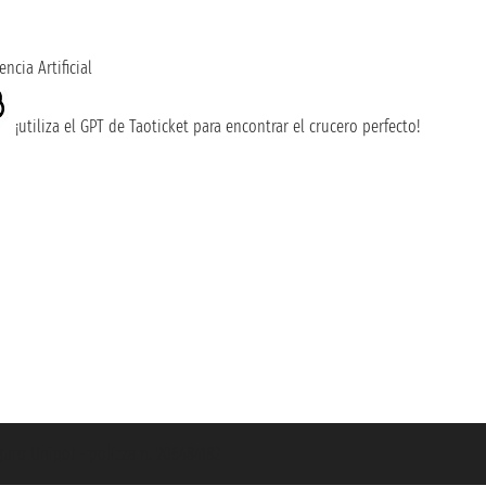
encia Artificial
¡utiliza el GPT de Taoticket para encontrar el crucero perfecto!
guro Unipol - polizza n. 206484182