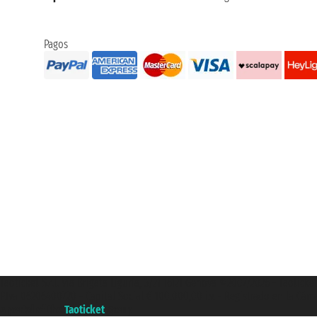
Pagos
Taoticket S.r.l. Via Brigata Liguria, 3/21 16121 Genova ©2007/2026 - Taotick
P.Iva 06206400720 - Capital Social € 100.000,00 i.v. - Registrado en la Cá
A portal of the
Taoticket
group