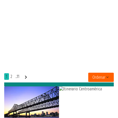
1
2
..11
Ordenar