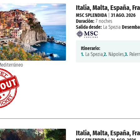
Italia, Malta, España, Fr
MSC SPLENDIDA
|
31 AGO. 2026
Duración:
7 noches
Salida desde:
La Spezia
Desemba
Itinerario:
1.
La Spezia,
2.
Nápoles,
3.
Paler
Italia, Malta, España, Fr