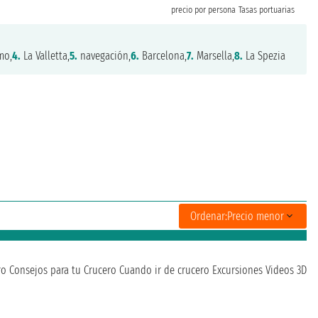
precio por persona
Tasas portuarias
mo,
4.
La Valletta,
5.
navegación,
6.
Barcelona,
7.
Marsella,
8.
La Spezia
Ordenar:
Precio menor
ro
Consejos para tu Crucero
Cuando ir de crucero
Excursiones
Videos 3D