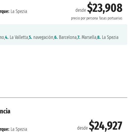
$23,908
desde
rque:
La Spezia
precio por persona
Tasas portuarias
mo,
4.
La Valletta,
5.
navegación,
6.
Barcelona,
7.
Marsella,
8.
La Spezia
ancia
$24,927
desde
rque:
La Spezia