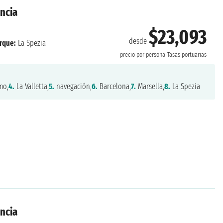
ancia
$23,093
desde
rque:
La Spezia
precio por persona
Tasas portuarias
mo,
4.
La Valletta,
5.
navegación,
6.
Barcelona,
7.
Marsella,
8.
La Spezia
ancia