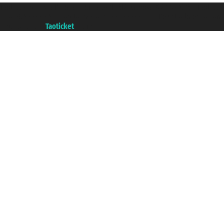
Taoticket S.r.l. Via Brigata Liguria, 3/21 16121 Genova ©2007/2026 - Taotick
P.Iva 06206400720 - Capital Social € 100.000,00 i.v. - Registrado en la Cá
A portal of the
Taoticket
group