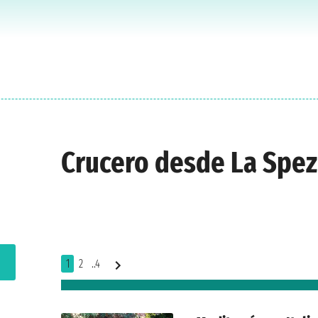
Crucero desde La Spez
1
2
..4