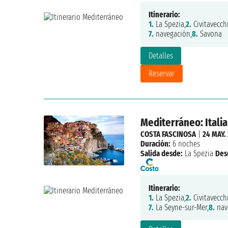
Itinerario:
1.
La Spezia,
2.
Civitavecchi
7.
navegación,
8.
Savona
Detalles
Reservar
Mediterráneo: Italia
COSTA FASCINOSA
|
24 MAY.
Duración:
6 noches
Salida desde:
La Spezia
Des
Itinerario:
1.
La Spezia,
2.
Civitavecchi
7.
La Seyne-sur-Mer,
8.
nav