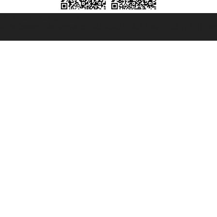
et ® es una Marca Registrada
mara de Comercio de Génova con REA 433093. - Aut. Prov. n° 6167/131601 - Se