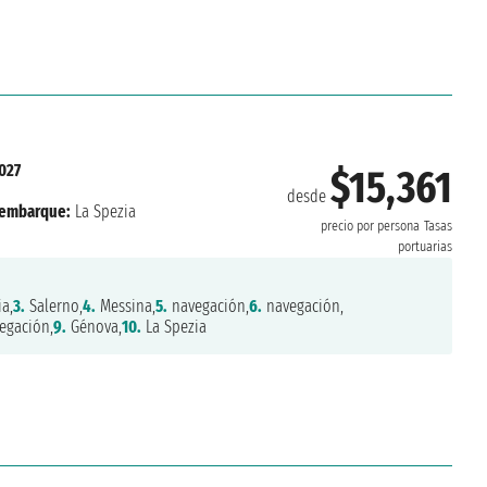
027
$15,361
desde
embarque:
La Spezia
precio por persona
Tasas
portuarias
a,
3.
Salerno,
4.
Messina,
5.
navegación,
6.
navegación,
egación,
9.
Génova,
10.
La Spezia