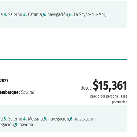
a,
3.
Salerno,
4.
Catania,
5.
navegación,
6.
La Seyne-sur-Mer,
 2027
$15,361
desde
embarque:
Savona
precio por persona
Tasas
portuarias
a,
3.
Salerno,
4.
Messina,
5.
navegación,
6.
navegación,
egación,
9.
Savona