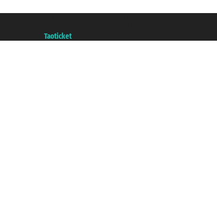
Taoticket S.r.l. Via Brigata Liguria, 3/21 16121 Genova ©2007/2026 - Taotick
P.Iva 06206400720 - Capital Social € 100.000,00 i.v. - Registrado en la Cá
A portal of the
Taoticket
group