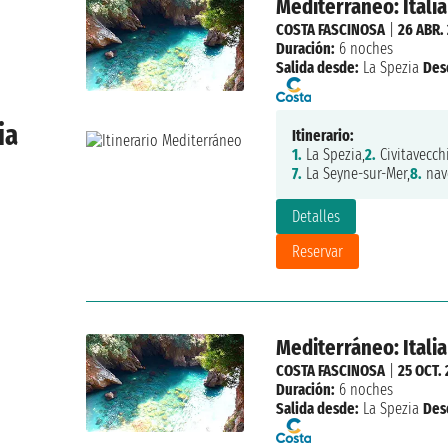
Mediterráneo: Italia
COSTA FASCINOSA
|
26 ABR.
Duración:
6 noches
Salida desde:
La Spezia
Des
ia
Itinerario:
1.
La Spezia,
2.
Civitavecchi
7.
La Seyne-sur-Mer,
8.
nav
Detalles
Reservar
Mediterráneo: Italia
COSTA FASCINOSA
|
25 OCT. 
Duración:
6 noches
Salida desde:
La Spezia
Des