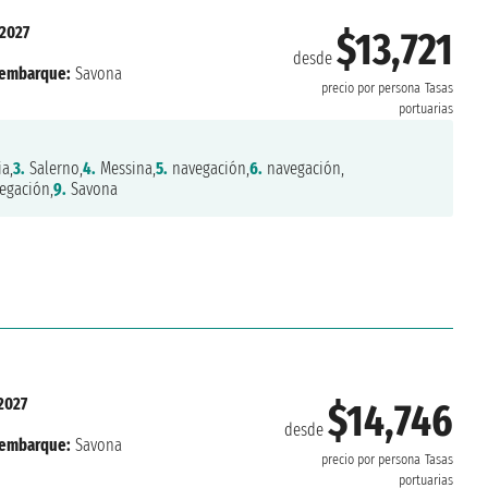
 2027
$13,721
desde
embarque:
Savona
precio por persona
Tasas
portuarias
a,
3.
Salerno,
4.
Messina,
5.
navegación,
6.
navegación,
egación,
9.
Savona
2027
$14,746
desde
embarque:
Savona
precio por persona
Tasas
portuarias