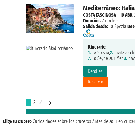
Mediterráneo: Italia
COSTA FASCINOSA
|
19 ABR.
Duración:
7 noches
Salida desde:
La Spezia
Des
Itinerario:
1.
La Spezia,
2.
Civitavecchi
7.
La Seyne-sur-Mer,
8.
nav
Detalles
Reservar
1
2
..4
Elige tu crucero
Curiosidades sobre los cruceros
Antes de salir en cruce