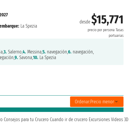
 2027
$15,771
desde
embarque:
La Spezia
precio por persona
Tasas
portuarias
a,
3.
Salerno,
4.
Messina,
5.
navegación,
6.
navegación,
egación,
9.
Savona,
10.
La Spezia
Ordenar:
Precio menor
ro
Consejos para tu Crucero
Cuando ir de crucero
Excursiones
Videos 3D