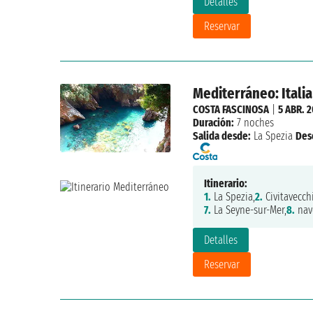
Detalles
Reservar
Mediterráneo: Italia
COSTA FASCINOSA
|
5 ABR. 2
Duración:
7 noches
Salida desde:
La Spezia
Des
Itinerario:
1.
La Spezia,
2.
Civitavecchi
7.
La Seyne-sur-Mer,
8.
nav
Detalles
Reservar