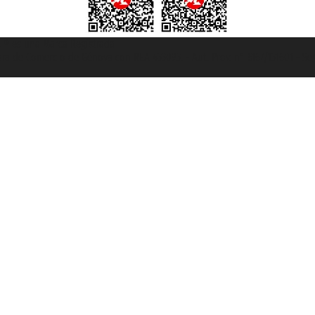
et ® es una Marca Registrada
mara de Comercio de Génova con REA 433093. - Aut. Prov. n° 6167/131601 - Se