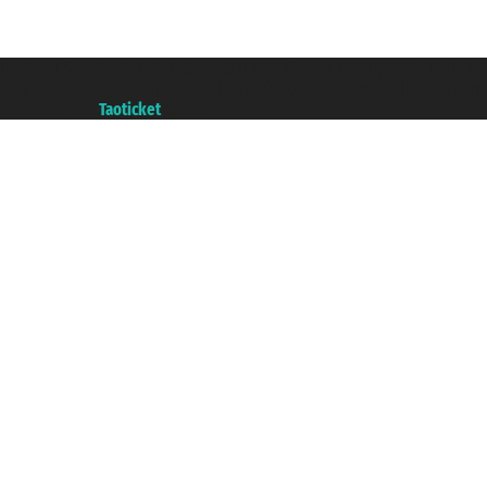
Taoticket S.r.l. Via Brigata Liguria, 3/21 16121 Genova ©2007/2026 - Taotick
P.Iva 06206400720 - Capital Social € 100.000,00 i.v. - Registrado en la Cá
A portal of the
Taoticket
group