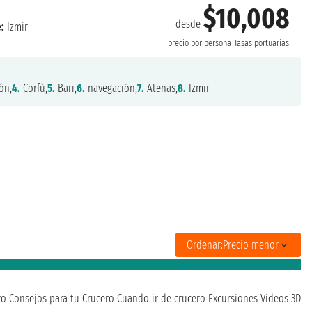
$10,008
desde
:
Izmir
precio por persona
Tasas portuarias
ón,
4.
Corfù,
5.
Bari,
6.
navegación,
7.
Atenas,
8.
Izmir
Ordenar:
Precio menor
ro
Consejos para tu Crucero
Cuando ir de crucero
Excursiones
Videos 3D