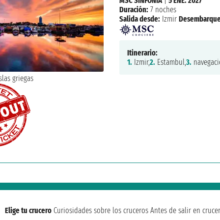
MSC SINFONIA
|
5 ENE. 2027
Duración:
7 noches
Salida desde:
Izmir
Desembarque
Itinerario:
1.
Izmir,
2.
Estambul,
3.
navegaci
Elige tu crucero
Curiosidades sobre los cruceros
Antes de salir en cruce