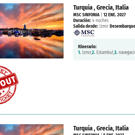
Turquía , Grecia, Italia
MSC SINFONIA
|
12 ENE. 2027
Duración:
4 noches
Salida desde:
Izmir
Desembarque
Itinerario:
1.
Izmir,
2.
Estambul,
3.
navegaci
Turquía , Grecia, Italia