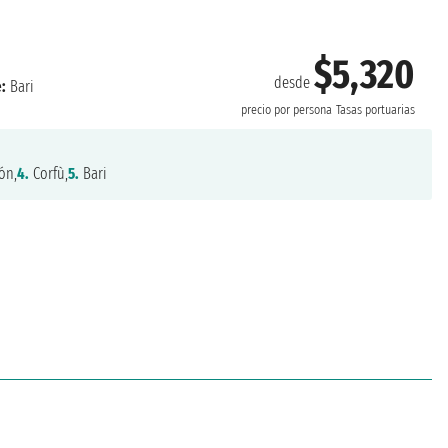
$5,320
desde
:
Bari
precio por persona
Tasas portuarias
ón,
4.
Corfù,
5.
Bari