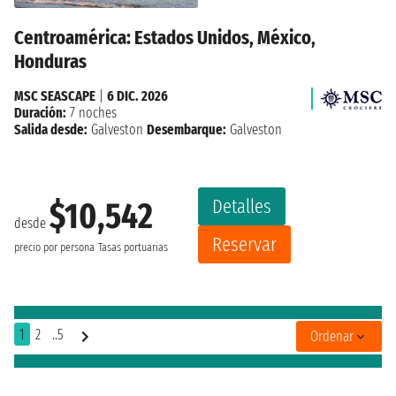
Centroamérica: Estados Unidos, México,
Honduras
MSC SEASCAPE
|
6 DIC. 2026
Duración:
7 noches
Salida desde:
Galveston
Desembarque:
Galveston
Detalles
$10,542
desde
Reservar
precio por persona
Tasas portuarias
1
2
..5
Ordenar