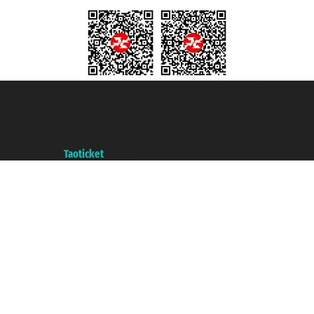
Taoticket S.r.l. Via Brigata Liguria, 3/21 16121 Genova ©2007/2026 -
Taoticket ® es una Marca Registrada
P.Iva 06206400720 - Capital Social € 100.000,00 i.v. - Registrado en la
Cámara de Comercio de Génova con REA 433093. - Aut. Prov. n° 6167/131601
- Seguro Unipol - polizza n. 206484182
A portal of the
Taoticket
group