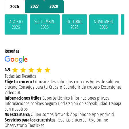
2027
2028
2026
AGOSTO
SEPTIEMBRE
OCTUBRE
NOVIEMBRE
D
2026
2026
2026
2026
Reseñas
4.9
Todas las Reseñas
Elige tu crucero
Curiosidades sobre los cruceros
Antes de salir en
crucero
Consejos para tu Crucero
Cuando ir de crucero
Excursiones
Videos 3D
Informaciones Utiles
Soporte técnico
Informaciones privacy
Informaciones cookies
Seguro
Declaración de accesibilidad
Trabaja
con nosotros
Nuestra Marca
Quien somos
Network
App Iphone
App Android
Servicios para los cruceristas
Reseñas cruceros
Pago online
Observatorio Taoticket