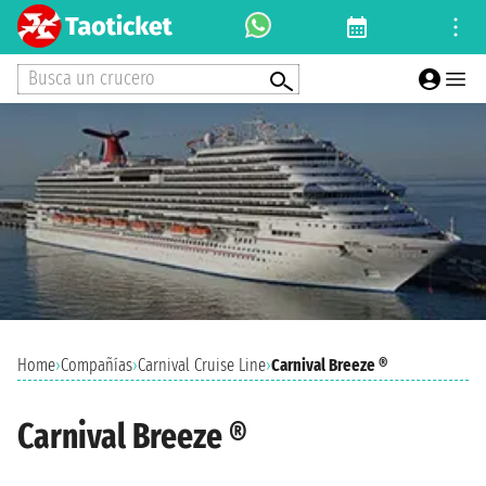
Busca un crucero
Home
›
Compañías
›
Carnival Cruise Line
›
Carnival Breeze ®
Carnival Breeze ®