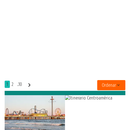
1
2
..10
Ordenar