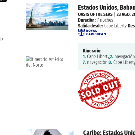
Estados Unidos, Baha
OASIS OF THE SEAS
|
23 AGO. 2
Duración:
7 noches
Salida desde:
Cape Liberty
Des
is
Itinerario:
1.
Cape Liberty,
2.
navegación
7.
navegación,
8.
Cape Libert
Caribe: Estados Un