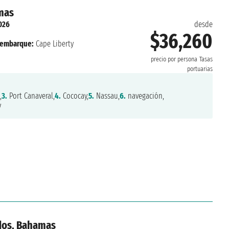
mas
026
desde
$36,260
embarque:
Cape Liberty
precio por persona
Tasas
portuarias
,
3.
Port Canaveral,
4.
Cococay,
5.
Nassau,
6.
navegación,
y
idos, Bahamas