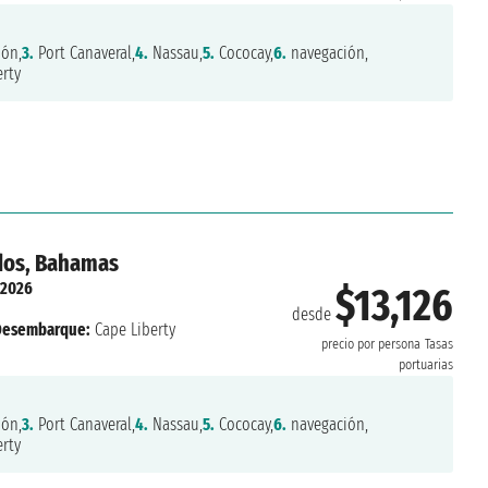
ón,
3.
Port Canaveral,
4.
Nassau,
5.
Cococay,
6.
navegación,
rty
idos, Bahamas
 2026
$13,126
desde
Desembarque:
Cape Liberty
precio por persona
Tasas
portuarias
ón,
3.
Port Canaveral,
4.
Nassau,
5.
Cococay,
6.
navegación,
rty