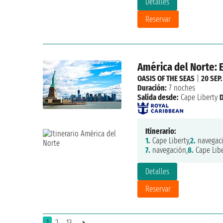
Detalles
Reservar
América del Norte: 
OASIS OF THE SEAS
|
20 SEP
Duración:
7 noches
Salida desde:
Cape Liberty
Itinerario:
1.
Cape Liberty,
2.
navegaci
7.
navegación,
8.
Cape Libe
Detalles
Reservar
1
2
..13