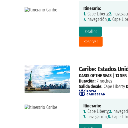
Itinerario:
1.
Cape Liberty,
2.
navegaci
7.
navegación,
8.
Cape Libe
Detalles
Reservar
Caribe: Estados Un
OASIS OF THE SEAS
|
13 SEP.
Duración:
7 noches
Salida desde:
Cape Liberty
Itinerario:
1.
Cape Liberty,
2.
navegaci
7.
navegación,
8.
Cape Libe