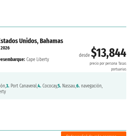
Estados Unidos, Bahamas
. 2026
$13,844
desde
Desembarque:
Cape Liberty
precio por persona
Tasas
portuarias
ón,
3.
Port Canaveral,
4.
Cococay,
5.
Nassau,
6.
navegación,
rty