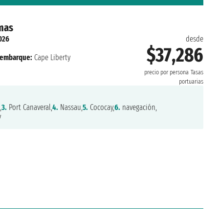
mas
026
desde
$37,286
embarque:
Cape Liberty
precio por persona
Tasas
portuarias
,
3.
Port Canaveral,
4.
Nassau,
5.
Cococay,
6.
navegación,
y