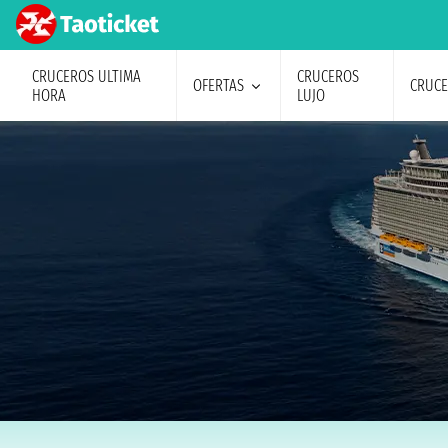
CRUCEROS ULTIMA
CRUCEROS
OFERTAS
CRUC
HORA
LUJO