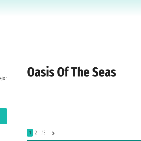
Oasis Of The Seas
ejor
1
2
..13