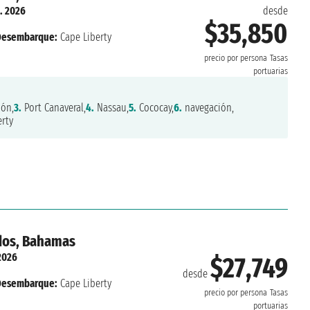
. 2026
desde
$35,850
Desembarque:
Cape Liberty
precio por persona
Tasas
portuarias
ón,
3.
Port Canaveral,
4.
Nassau,
5.
Cococay,
6.
navegación,
rty
idos, Bahamas
2026
$27,749
desde
Desembarque:
Cape Liberty
precio por persona
Tasas
portuarias