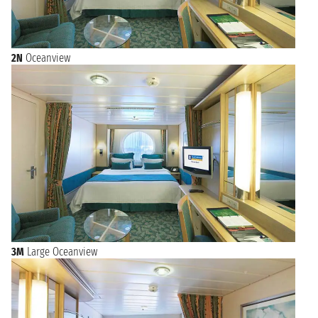
2N
Oceanview
3M
Large Oceanview