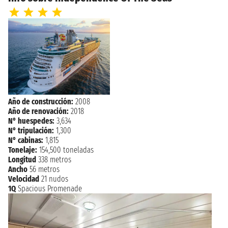
Año de construcción:
2008
Año de renovación:
2018
N° huespedes:
3,634
N° tripulación:
1,300
N° cabinas:
1,815
Tonelaje:
154,500 toneladas
Longitud
338 metros
Ancho
56 metros
Velocidad
21 nudos
1Q
Spacious Promenade