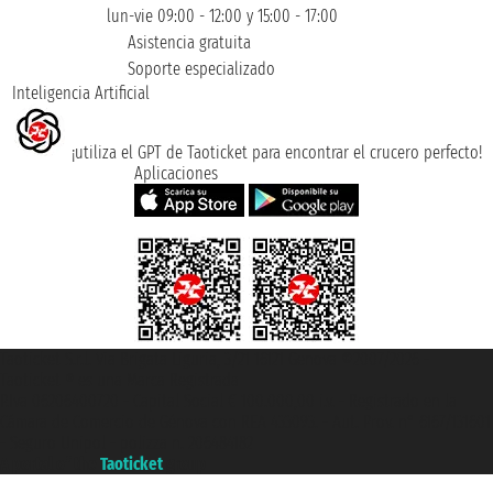
lun-vie 09:00 - 12:00 y 15:00 - 17:00
Asistencia gratuita
Soporte especializado
Inteligencia Artificial
¡utiliza el GPT de Taoticket para encontrar el crucero perfecto!
Aplicaciones
Taoticket S.r.l. Via Brigata Liguria, 3/21 16121 Genova ©2007/2026 -
Taoticket ® es una Marca Registrada
P.Iva 06206400720 - Capital Social € 100.000,00 i.v. - Registrado en la
Cámara de Comercio de Génova con REA 433093. - Aut. Prov. n° 6167/131601
- Seguro Unipol - polizza n. 206484182
A portal of the
Taoticket
group