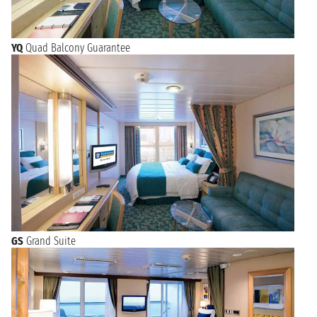
YQ
Quad Balcony Guarantee
GS
Grand Suite