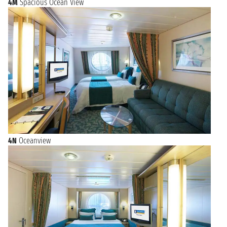
4M
Spacious Ocean View
4N
Oceanview