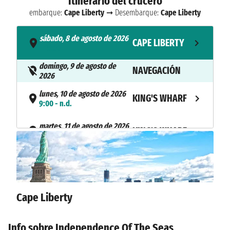
Itinerario del crucero
embarque:
Cape Liberty
➞ Desembarque:
Cape Liberty
sábado, 8 de agosto de 2026
CAPE LIBERTY
- 15:00
domingo, 9 de agosto de
NAVEGACIÓN
2026
lunes, 10 de agosto de 2026
KING'S WHARF
9:00 - n.d.
martes, 11 de agosto de 2026
KING'S WHARF
n.d. - 17:00
miércoles, 12 de agosto de
NAVEGACIÓN
2026
jueves, 13 de agosto de 2026
CAPE LIBERTY
7:00
Cape Liberty
Info sobre Independence Of The Seas