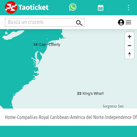
Busca un crucero
1
4
Cape Liberty
2
3
King's Wharf
Home
›
Compañías
›
Royal Caribbean
›
América del Norte
›
Independence Of