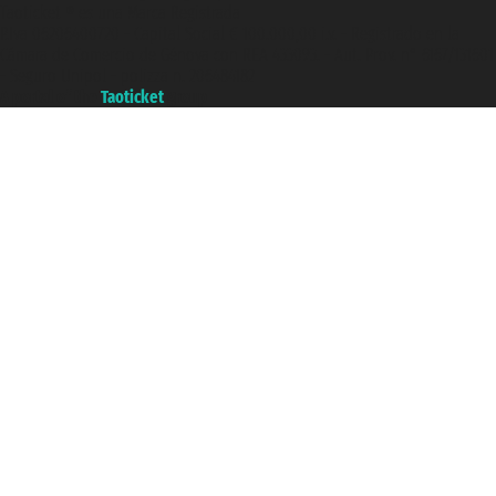
Taoticket ® es una Marca Registrada
P.Iva 06206400720 - Capital Social € 100.000,00 i.v. - Registrado en la
Cámara de Comercio de Génova con REA 433093. - Aut. Prov. n° 6167/131601
- Seguro Unipol - polizza n. 206484182
A portal of the
Taoticket
group