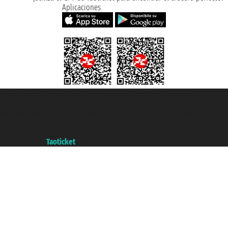
Aplicaciones
Taoticket S.r.l. Via Brigata Liguria, 3/21 16121 Genova ©2007/2026 -
Taoticket ® es una Marca Registrada
P.Iva 06206400720 - Capital Social € 100.000,00 i.v. - Registrado en la
Cámara de Comercio de Génova con REA 433093. - Aut. Prov. n° 6167/131601
- Seguro Unipol - polizza n. 206484182
A portal of the
Taoticket
group