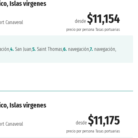
co, Islas virgenes
$11,154
desde
rt Canaveral
precio por persona
Tasas portuarias
ción,
4.
San Juan,
5.
Saint Thomas,
6.
navegación,
7.
navegación,
co, Islas virgenes
$11,175
desde
rt Canaveral
precio por persona
Tasas portuarias