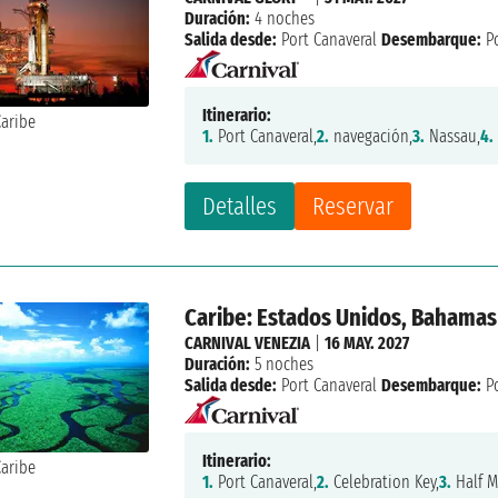
Duración:
4 noches
Salida desde:
Port Canaveral
Desembarque:
Po
Itinerario:
1.
Port Canaveral,
2.
navegación,
3.
Nassau,
4.
Detalles
Reservar
Caribe: Estados Unidos, Bahamas
CARNIVAL VENEZIA
|
16 MAY. 2027
Duración:
5 noches
Salida desde:
Port Canaveral
Desembarque:
Po
Itinerario:
1.
Port Canaveral,
2.
Celebration Key,
3.
Half M