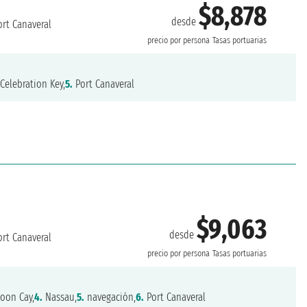
$8,878
desde
rt Canaveral
precio por persona
Tasas portuarias
Celebration Key,
5.
Port Canaveral
$9,063
desde
rt Canaveral
precio por persona
Tasas portuarias
oon Cay,
4.
Nassau,
5.
navegación,
6.
Port Canaveral