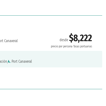
$8,222
desde
rt Canaveral
precio por persona
Tasas portuarias
ción,
4.
Port Canaveral