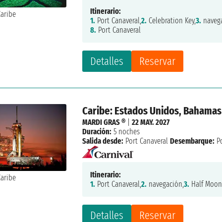
Itinerario:
1.
Port Canaveral,
2.
Celebration Key,
3.
navega
8.
Port Canaveral
Detalles
Reservar
Caribe: Estados Unidos, Bahamas
MARDI GRAS ®
|
22 MAY. 2027
Duración:
5 noches
Salida desde:
Port Canaveral
Desembarque:
Po
Itinerario:
1.
Port Canaveral,
2.
navegación,
3.
Half Moon
Detalles
Reservar