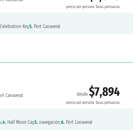
precio por persona
Tasas portuarias
Celebration Key,
5.
Port Canaveral
$7,894
desde
rt Canaveral
precio por persona
Tasas portuarias
u,
4.
Half Moon Cay,
5.
navegación,
6.
Port Canaveral