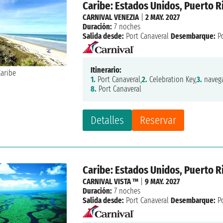
Caribe: Estados Unidos, Puerto Ri
CARNIVAL VENEZIA
|
2 MAY. 2027
Duración:
7 noches
Salida desde:
Port Canaveral
Desembarque:
Po
Itinerario:
1.
Port Canaveral,
2.
Celebration Key,
3.
navega
8.
Port Canaveral
Detalles
Reservar
Caribe: Estados Unidos, Puerto Ri
CARNIVAL VISTA ™
|
9 MAY. 2027
Duración:
7 noches
Salida desde:
Port Canaveral
Desembarque:
Po