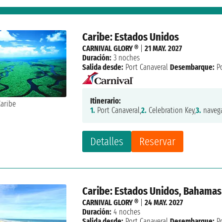
Caribe: Estados Unidos
CARNIVAL GLORY ®
|
21 MAY. 2027
Duración:
3 noches
Salida desde:
Port Canaveral
Desembarque:
Po
Itinerario:
1.
Port Canaveral,
2.
Celebration Key,
3.
navega
Detalles
Reservar
Caribe: Estados Unidos, Bahamas
CARNIVAL GLORY ®
|
24 MAY. 2027
Duración:
4 noches
Salida desde:
Port Canaveral
Desembarque:
Po