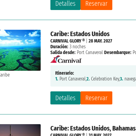
Detalles
Reservar
Caribe: Estados Unidos
CARNIVAL GLORY ®
|
28 MAY. 2027
Duración:
3 noches
Salida desde:
Port Canaveral
Desembarque:
Po
Itinerario:
1.
Port Canaveral,
2.
Celebration Key,
3.
navega
Detalles
Reservar
Caribe: Estados Unidos, Bahamas
CARNIVAL GLORY ®
|
31 MAY. 2027