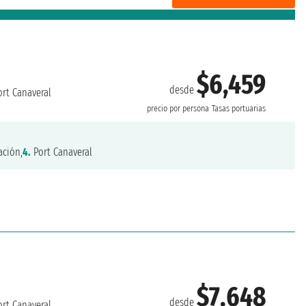
$6,459
desde
rt Canaveral
precio por persona
Tasas portuarias
ción,
4.
Port Canaveral
$7,648
desde
rt Canaveral