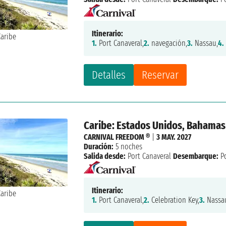
Itinerario:
1.
Port Canaveral,
2.
navegación,
3.
Nassau,
4.
Detalles
Reservar
Caribe: Estados Unidos, Bahamas
CARNIVAL FREEDOM ®
|
3 MAY. 2027
Duración:
5 noches
Salida desde:
Port Canaveral
Desembarque:
Po
Itinerario:
1.
Port Canaveral,
2.
Celebration Key,
3.
Nassa