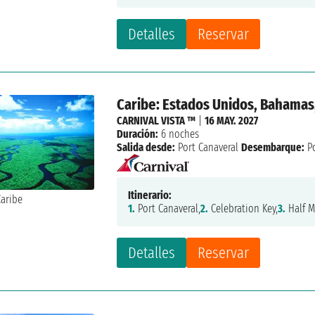
Detalles
Reservar
Caribe: Estados Unidos, Bahamas
CARNIVAL VISTA ™
|
16 MAY. 2027
Duración:
6 noches
Salida desde:
Port Canaveral
Desembarque:
Po
Itinerario:
1.
Port Canaveral,
2.
Celebration Key,
3.
Half M
Detalles
Reservar