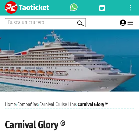
Busca un crucero
Home
›
Compañías
›
Carnival Cruise Line
›
Carnival Glory ®
Carnival Glory ®