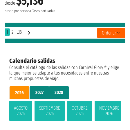
$5,136
desde
precio por persona
Tasas portuarias
1
2
..16
Ordenar
Calendario salidas
Consulta el catálogo de las salidas con Carnival Glory ® y elige
la que mejor se adapte a tus necesidades entre nuestras
muchas propuestas de viaje.
2027
2028
2026
AGOSTO
SEPTIEMBRE
OCTUBRE
NOVIEMBRE
2026
2026
2026
2026