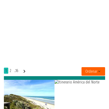
1
2
..16
Ordenar