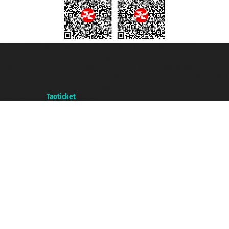
Taoticket S.r.l. Via Brigata Liguria, 3/21 16121 Genova ©2007/2026 -
Taoticket ® es una Marca Registrada
P.Iva 06206400720 - Capital Social € 100.000,00 i.v. - Registrado en la
Cámara de Comercio de Génova con REA 433093. - Aut. Prov. n° 6167/131601
- Seguro Unipol - polizza n. 206484182
A portal of the
Taoticket
group