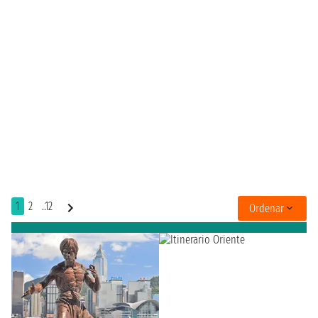
1
2
..12
Ordenar